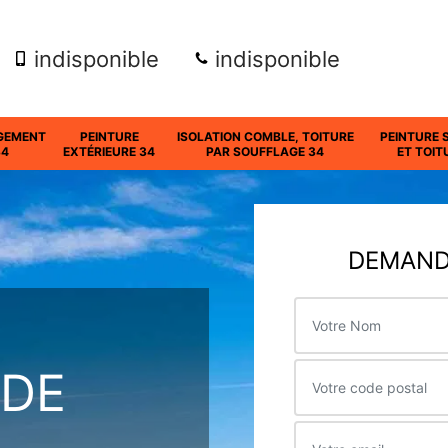
indisponible
indisponible
GEMENT
PEINTURE
ISOLATION COMBLE, TOITURE
PEINTURE 
34
EXTÉRIEURE 34
PAR SOUFFLAGE 34
ET TOIT
DEMANDE
 DE