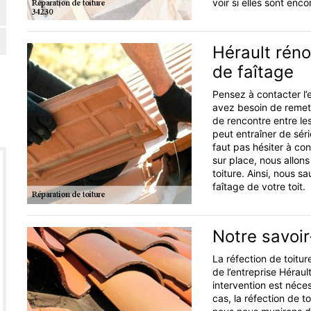
voir si elles sont enc
Hérault réno
de faîtage
Pensez à contacter l’e
avez besoin de remett
de rencontre entre le
peut entraîner de séri
faut pas hésiter à co
sur place, nous allons
toiture. Ainsi, nous 
faîtage de votre toit.
Notre savoir-
La réfection de toitur
de l’entreprise Héraul
intervention est néce
cas, la réfection de t