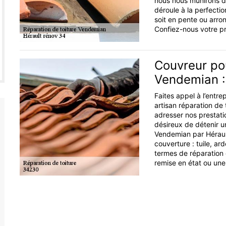
nous nous munirons de
déroule à la perfectio
soit en pente ou arron
Confiez-nous votre pr
Couvreur pou
Vendemian :
Faites appel à l’entre
artisan réparation de
adresser nos prestatio
désireux de détenir u
Vendemian par Hérault
couverture : tuile, ard
termes de réparation
remise en état ou une