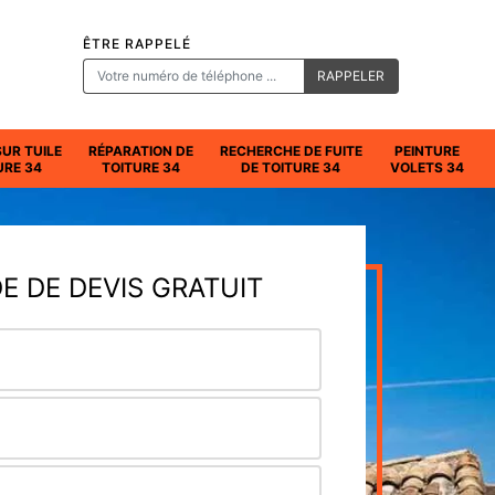
ÊTRE RAPPELÉ
SUR TUILE
RÉPARATION DE
RECHERCHE DE FUITE
PEINTURE
URE 34
TOITURE 34
DE TOITURE 34
VOLETS 34
 DE DEVIS GRATUIT