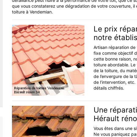
défaillance peut nuire à la performance de votre toit, que ce soi
que vous constaterez une dégradation de votre couverture, il e
toiture à Vendemian.
Le prix répa
notre établ
Artisan réparation de 
fixe comme objectif d
cette bonne raison, n
toiture abordable. Le 
de la toiture, du maté
de l’envergure de la tâ
de l’intervention, et
détails chiffrés.
Une réparati
Hérault rén
Vous êtes dans une si
Ne vous paniquez pas,