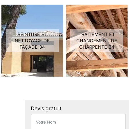
PEINTURE ET
TRAITEMENT ET
NETTOYAGE DE
CHANGEMENT DE
FAÇADE 34
CHARPENTE 34
Devis gratuit