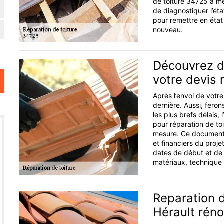
de toiture 34725 à me
de diagnostiquer l’ét
pour remettre en état 
nouveau.
Découvrez d
votre devis 
Après l’envoi de votr
dernière. Aussi, fero
les plus brefs délais,
pour réparation de to
mesure. Ce document 
et financiers du projet
dates de début et de f
matériaux, technique 
Reparation d
Hérault rén