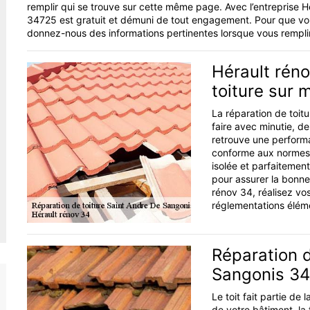
remplir qui se trouve sur cette même page. Avec l’entreprise Hé
34725 est gratuit et démuni de tout engagement. Pour que vous
donnez-nous des informations pertinentes lorsque vous rempli
Hérault réno
toiture sur 
La réparation de toit
faire avec minutie, de
retrouve une performa
conforme aux normes e
isolée et parfaitemen
pour assurer la bonne
rénov 34, réalisez vo
réglementations éléme
Réparation d
Sangonis 3
Le toit fait partie de
de votre bâtiment, la 