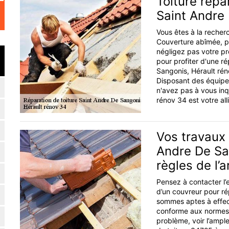
Toiture répa
Saint Andre
Vous êtes à la recherc
Couverture abîmée, pro
négligez pas votre pr
pour profiter d'une ré
Sangonis, Hérault rén
Disposant des équipem
n'avez pas à vous inqu
rénov 34 est votre all
Vos travaux 
Andre De San
règles de l’a
Pensez à contacter l’
d’un couvreur pour ré
sommes aptes à effect
conforme aux normes q
problème, voir l’ampl