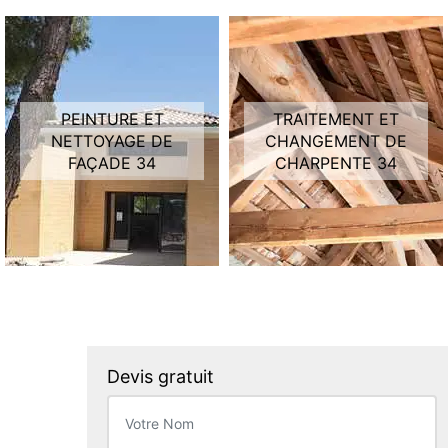
PEINTURE ET
TRAITEMENT ET
NETTOYAGE DE
CHANGEMENT DE
FAÇADE 34
CHARPENTE 34
Devis gratuit