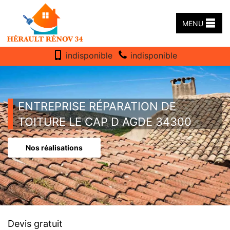
MENU
indisponible
indisponible
ENTREPRISE RÉPARATION DE
TOITURE LE CAP D AGDE 34300
Nos réalisations
Devis gratuit