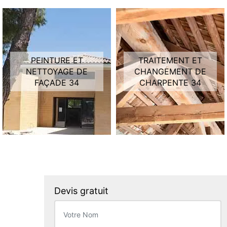
PEINTURE ET
TRAITEMENT ET
NETTOYAGE DE
CHANGEMENT DE
FAÇADE 34
CHARPENTE 34
Devis gratuit