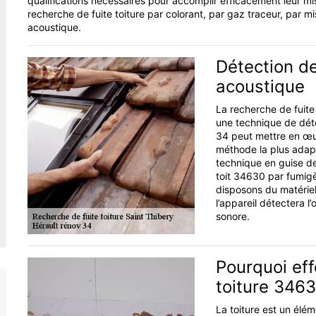
qualifications nécessaires pour accomplir efficacement leur mi
recherche de fuite toiture par colorant, par gaz traceur, par 
acoustique.
Détection de
acoustique
La recherche de fuite
une technique de détec
34 peut mettre en œuvr
méthode la plus adapt
technique en guise de
toit 34630 par fumigè
disposons du matériel
l’appareil détectera l’
sonore.
Pourquoi eff
toiture 3463
La toiture est un élé