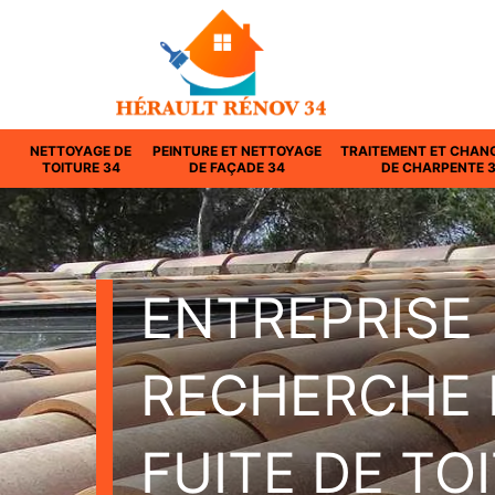
NETTOYAGE DE
PEINTURE ET NETTOYAGE
TRAITEMENT ET CHAN
TOITURE 34
DE FAÇADE 34
DE CHARPENTE 
ENTREPRISE
RECHERCHE 
FUITE DE TO