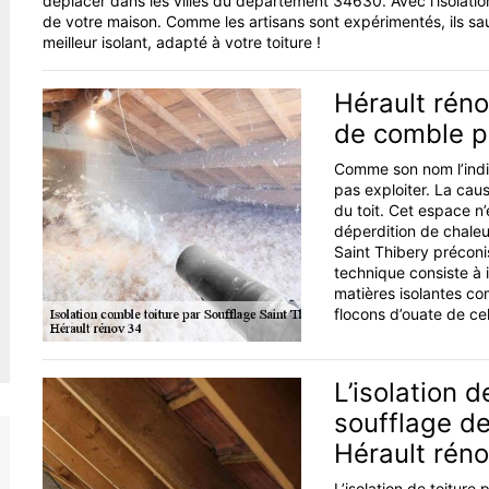
déplacer dans les villes du département 34630. Avec l’isolatio
de votre maison. Comme les artisans sont expérimentés, ils saur
meilleur isolant, adapté à votre toiture !
Hérault réno
de comble p
Comme son nom l’indiq
pas exploiter. La caus
du toit. Cet espace n’
déperdition de chaleur
Saint Thibery préconis
technique consiste à i
matières isolantes com
flocons d’ouate de cel
L’isolation 
soufflage de
Hérault rén
L’isolation de toiture p