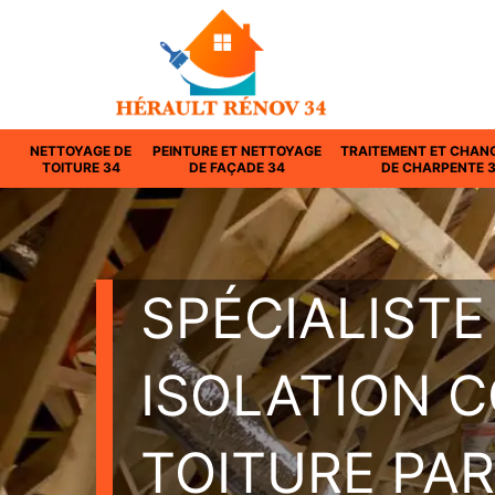
NETTOYAGE DE
PEINTURE ET NETTOYAGE
TRAITEMENT ET CHAN
TOITURE 34
DE FAÇADE 34
DE CHARPENTE 
SPÉCIALISTE
ISOLATION 
TOITURE PAR