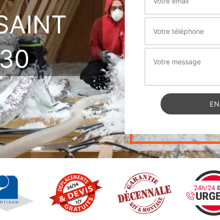
SAINT
630