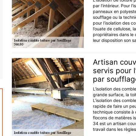
par l’intérieur. Pour l
panneaux en polyester.
soufflage ou la techn
pour l’isolation des 
l’ouate de cellulose, l
propriétaires dans le
leur disposition son sa
Artisan couv
servis pour 
par soufflag
L’isolation des comble
grande surface, la to
L’isolation des combl
rapide de faire un pe
technique consiste à c
flocons de matières is
34 est un artisan couv
travail dans les règles 