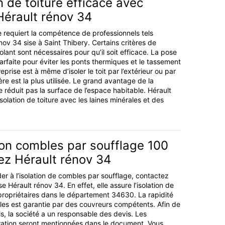
n de toiture efficace avec
 Hérault rénov 34
ure requiert la compétence de professionnels tels
énov 34 sise à Saint Thibery. Certains critères de
solant sont nécessaires pour qu’il soit efficace. La pose
 parfaite pour éviter les ponts thermiques et le tassement
reprise est à même d’isoler le toit par l’extérieur ou par
ière est la plus utilisée. Le grand avantage de la
e réduit pas la surface de l’espace habitable. Hérault
olation de toiture avec les laines minérales et des
ion combles par soufflage 100
ez Hérault rénov 34
er à l’isolation de combles par soufflage, contactez
e Hérault rénov 34. En effet, elle assure l’isolation de
ropriétaires dans le département 34630. La rapidité
bles est garantie par des couvreurs compétents. Afin de
ls, la société a un responsable des devis. Les
ération seront mentionnées dans le document. Vous