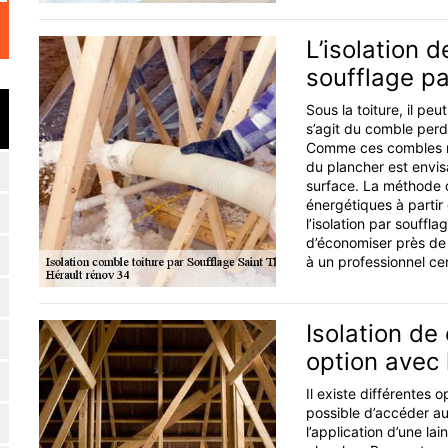
L’isolation 
soufflage pa
Sous la toiture, il pe
s’agit du comble perd
Comme ces combles ne s
du plancher est envi
surface. La méthode d
énergétiques à partir
l’isolation par souffl
d’économiser près de 
à un professionnel cer
Isolation de
option avec 
Il existe différentes o
possible d’accéder a
l’application d’une la