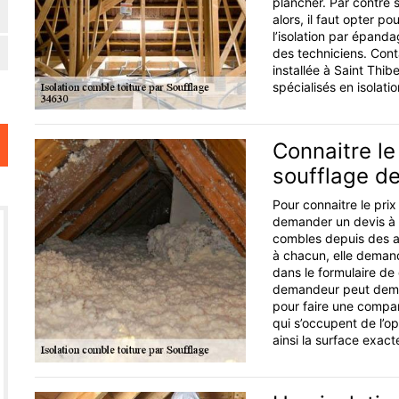
plancher. Par contre s
alors, il faut opter po
l’isolation par épanda
des techniciens. Cont
installée à Saint Thi
spécialisés en isolati
Connaitre le 
soufflage de
Pour connaitre le prix
demander un devis à la
combles depuis des a
à chacun, elle dema
dans le formulaire de 
demandeur peut deman
pour faire une compar
qui s’occupent de l’op
ainsi la surface exacte