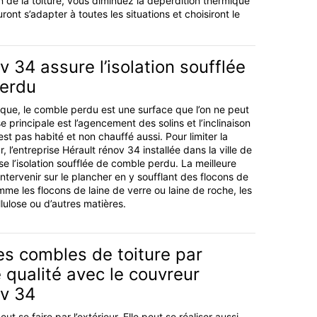
n de la toiture, vous diminuez la déperdition thermique
ont s’adapter à toutes les situations et choisiront le
v 34 assure l’isolation soufflée
erdu
ue, le comble perdu est une surface que l’on ne peut
e principale est l’agencement des solins et l’inclinaison
est pas habité et non chauffé aussi. Pour limiter la
, l’entreprise Hérault rénov 34 installée dans la ville de
e l’isolation soufflée de comble perdu. La meilleure
ntervenir sur le plancher en y soufflant des flocons de
me les flocons de laine de verre ou laine de roche, les
lulose ou d’autres matières.
des combles de toiture par
 qualité avec le couvreur
ov 34
eut se faire par l’extérieur. Elle peut se réaliser aussi