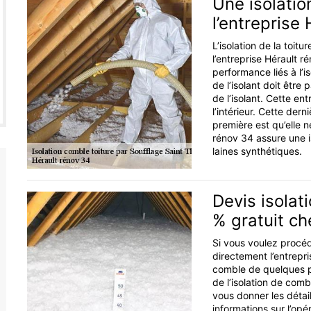
Une isolatio
l’entreprise
L’isolation de la toit
l’entreprise Hérault r
performance liés à l’i
de l’isolant doit être
de l’isolant. Cette ent
l’intérieur. Cette dern
première est qu’elle n
rénov 34 assure une is
laines synthétiques.
Devis isolat
% gratuit ch
Si vous voulez procéd
directement l’entrepris
comble de quelques p
de l’isolation de com
vous donner les détai
informations sur l’op