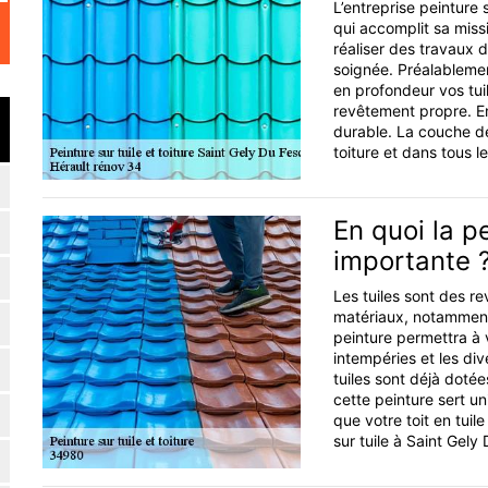
L’entreprise peinture 
qui accomplit sa mis
réaliser des travaux d
soignée. Préalablemen
en profondeur vos tui
revêtement propre. En
durable. La couche de
toiture et dans tous le
En quoi la pe
importante 
Les tuiles sont des re
matériaux, notamment
peinture permettra à v
intempéries et les di
tuiles sont déjà dotée
cette peinture sert u
que votre toit en tui
sur tuile à Saint Gely