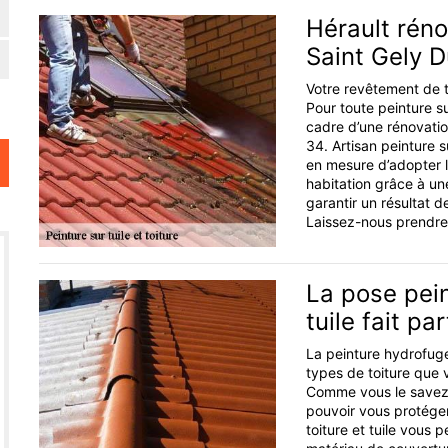
Hérault réno
Saint Gely 
Votre revêtement de to
Pour toute peinture s
cadre d’une rénovatio
34. Artisan peinture s
en mesure d’adopter l
habitation grâce à un
garantir un résultat 
Laissez-nous prendre 
La pose pein
tuile fait pa
La peinture hydrofuge 
types de toiture que 
Comme vous le savez, 
pouvoir vous protéger
toiture et tuile vous 