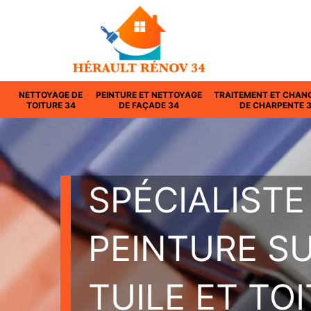
NETTOYAGE DE
PEINTURE ET NETTOYAGE
TRAITEMENT ET CHAN
TOITURE 34
DE FAÇADE 34
DE CHARPENTE 
SPÉCIALISTE
PEINTURE S
TUILE ET TO