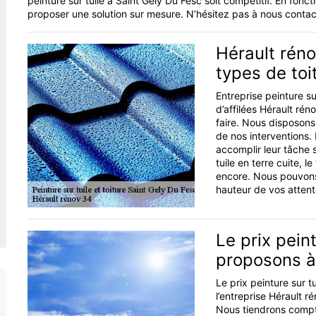
peinture sur tuile à Saint Gely Du Fesc soit compétitif. En fo
proposer une solution sur mesure. N’hésitez pas à nous contact
Hérault réno
types de toi
Entreprise peinture s
d’affilées Hérault rén
faire. Nous disposons
de nos interventions.
accomplir leur tâche 
tuile en terre cuite, le
encore. Nous pouvons 
hauteur de vos attent
Le prix pein
proposons à 
Le prix peinture sur 
l’entreprise Hérault r
Nous tiendrons compte