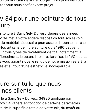
nction du montant de votre budget, nous pouvons vous
er pour nous confier votre projet.
v 34 pour une peinture de tous
ture
ur toiture à Saint Gely Du Fesc depuis des années
ov 34 met à votre entière disposition tout son savoir-
 du matériel nécessaire pour assurer la bonne marche
 Nos artisans peinture sur tuile du 34980 peuvent
sur tous types de revêtement de toit, notamment la
 fibrociment, le béton, la pierre, l’ardoise, le PVC et plus
vous garantir que le rendu de notre mission sera à la
es et surtout d’une esthétique incomparable.
ture sur tuile que nous
nos clients
tuile à Saint Gely Du Fesc 34980 appliqué par
énov 34 variera en fonction de certains paramètres.
 de la superficie totale de votre toit, du matériau