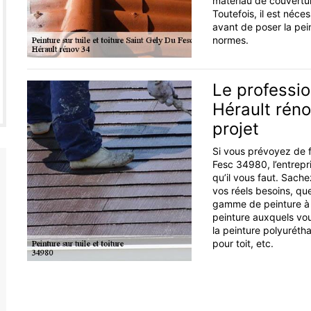
matériau de couvertur
Toutefois, il est néce
avant de poser la pei
normes.
Le professio
Hérault rén
projet
Si vous prévoyez de f
Fesc 34980, l’entrepr
qu’il vous faut. Sach
vos réels besoins, que
gamme de peinture à a
peinture auxquels vous
la peinture polyurétha
pour toit, etc.