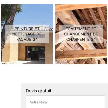
PEINTURE ET
TRAITEMENT ET
NETTOYAGE DE
CHANGEMENT DE
FAÇADE 34
CHARPENTE 34
Devis gratuit