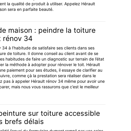
t la qualité de produit à utiliser. Appelez Hérault
son sera en parfaite beauté.
e maison : peindre la toiture
t rénov 34
v 34 à l’habitude de satisfaire ses clients dans ses
ure de toiture. Il donne conseil au client avant de se
 ses habitudes de faire un diagnostic sur terrain de l’état
dier la méthode à adopter pour rénover le toit. Hérault
ne paiement pour ses études, il essaye de clarifier au
uivre, comme çà la prestation sera réaliser dans le
itez pas à appeler Hérault rénov 34 même pour avoir une
arer, mais nous vous rassurons que c’est le meilleur
peinture sur toiture accessible
s brefs délais
lidé l’envoi du formulaire dument rempli par vos soins,