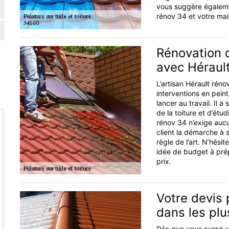
vous suggère égalemen
rénov 34 et votre mai
Rénovation d
avec Héraul
L’artisan Hérault réno
interventions en peint
lancer au travail. Il a
de la toiture et d’étu
rénov 34 n’exige aucu
client la démarche à s
règle de l’art. N’hés
idée de budget à prép
prix.
Votre devis 
dans les plu
Dès que vous aurez va