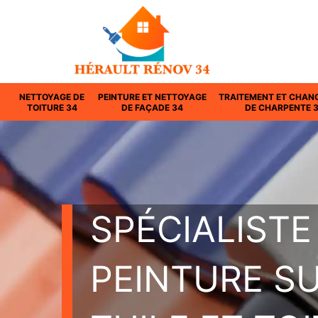
NETTOYAGE DE
PEINTURE ET NETTOYAGE
TRAITEMENT ET CHAN
TOITURE 34
DE FAÇADE 34
DE CHARPENTE 
SPÉCIALISTE
PEINTURE S