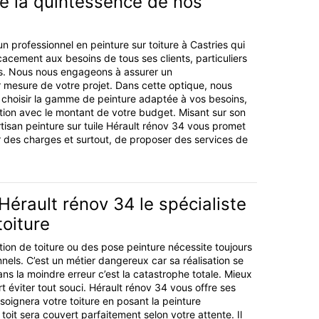
e la quintessence de nos
n professionnel en peinture sur toiture à Castries qui
cacement aux besoins de tous ses clients, particuliers
. Nous nous engageons à assurer un
esure de votre projet. Dans cette optique, nous
 choisir la gamme de peinture adaptée à vos besoins,
ion avec le montant de votre budget. Misant sur son
rtisan peinture sur tuile Hérault rénov 34 vous promet
r des charges et surtout, de proposer des services de
 Hérault rénov 34 le spécialiste
toiture
tion de toiture ou des pose peinture nécessite toujours
nels. C’est un métier dangereux car sa réalisation se
ans la moindre erreur c’est la catastrophe totale. Mieux
t éviter tout souci. Hérault rénov 34 vous offre ses
l soignera votre toiture en posant la peinture
oit sera couvert parfaitement selon votre attente. Il