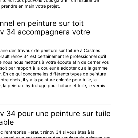
r tuile. Nous pouvons vous garantir un résultat de
 prendre en main votre projet.
nnel en peinture sur toit
ov 34 accompagnera votre
aire des travaux de peinture sur toiture à Castries
rault rénov 34 est certainement le professionnel qu’il
e nous nous mettons à votre écoute afin de cerner vos
 soit par rapport à la couleur à adopter ou à la gamme
r. En ce qui concerne les différents types de peinture
re choix, il y a la peinture colorée pour tuile, la
 la peinture hydrofuge pour toiture et tuile, le vernis
v 34 pour une peinture sur tuile
able
 l’entreprise Hérault rénov 34 si vous êtes à la
sionnel pouvant proposer des services de peinture sur