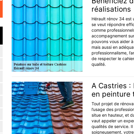
Bénéficiez d
réalisations
Hérault rénov 34 est u
se veut répondre effi
comme professionnels
accompagnement sur m
pouvons vous aider à
mais aussi en adéquat
professionnalisme, l’a
de respecter le cahie
qualité.
A Castries :
en peinture 
Tout projet de rénova
l’usage des profession
situe en hauteur, et d
vaut appeler un exper
qualités de service. I
soigneusement, votre t