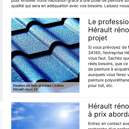
pour embellir votre habitation grâce à une pose de peinture su
qualité qui sera en adéquation avec vos besoins. Laissez-nous
Le professio
Hérault rén
projet
Si vous prévoyez de f
34160, l’entreprise Hé
vous faut. Sachez qu
réels besoins, que ce
de peinture à acquéri
auxquels vous ferez vot
peinture polyuréthane,
pour toit, etc.
Hérault réno
à prix abord
Entrez en contact avec
recherche d’un profes