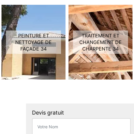
PEINTURE ET
TRAITEMENT ET
NETTOYAGE DE
CHANGEMENT DE
FAÇADE 34
CHARPENTE 34
Devis gratuit