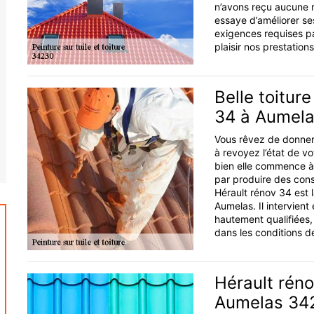
n’avons reçu aucune 
essaye d’améliorer se
exigences requises pa
plaisir nos prestations
Belle toitur
34 à Aumel
Vous rêvez de donner 
à revoyez l’état de v
bien elle commence à 
par produire des con
Hérault rénov 34 est l
Aumelas. Il intervien
hautement qualifiées, 
dans les conditions de
Hérault réno
Aumelas 34