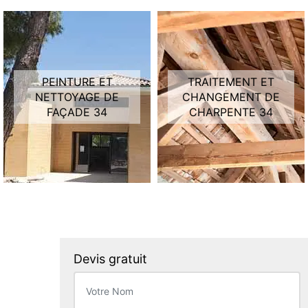
PEINTURE ET
TRAITEMENT ET
NETTOYAGE DE
CHANGEMENT DE
FAÇADE 34
CHARPENTE 34
Devis gratuit