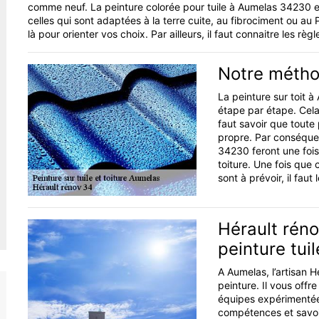
comme neuf. La peinture colorée pour tuile à Aumelas 34230 est
celles qui sont adaptées à la terre cuite, au fibrociment ou a
là pour orienter vos choix. Par ailleurs, il faut connaitre les rè
Notre métho
La peinture sur toit à
étape par étape. Cela
faut savoir que toute 
propre. Par conséquen
34230 feront une fois 
toiture. Une fois que c’
sont à prévoir, il faut
Hérault réno
peinture tui
A Aumelas, l’artisan 
peinture. Il vous offr
équipes expérimentées
compétences et savoir-