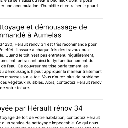
. Elle se sert aussi du feutre bitumeux dont la pose
er une accumulation d’humidité et entrainer le pourri
ttoyage et démoussage de
ommandé à Aumelas
34230, Hérault rénov 34 est très recommandé pour
 En effet, il assure à chaque fois des travaux où le
e. Quand le toit n’est pas entretenu régulièrement,
ccumulent, entrainant ainsi le dysfonctionnement du
de l’eau. Ce couvreur maitrise parfaitement les
u démoussage. Il peut appliquer le meilleur traitement
es mousses sur le toit. Vous n’aurez plus de problème
 ces végétaux nuisibles. Alors, contactez Hérault rénov
de votre toiture.
oyée par Hérault rénov 34
ttoyage de toit de votre habitation, contactez Hérault
r d'un service de nettoyage impeccable. Ce qui nous