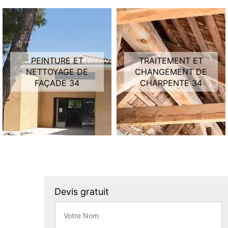
PEINTURE ET
TRAITEMENT ET
NETTOYAGE DE
CHANGEMENT DE
FAÇADE 34
CHARPENTE 34
Devis gratuit