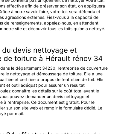
 ne se contente pas uniquement de nettoyer votre toit,
ons effective afin de préserver son état, on appliquera
Grâce à notre savoir-faire, votre toit sera défendu et
es agressions externes. Fiez-vous à la capacité de
lus de renseignements, appelez-nous, en attendant
 notre site et découvrir tous les toits qu'on a nettoyé.
du devis nettoyage et
de toiture à Hérault rénov 34
s dans le département 34230, l’entreprise de couverture
re le nettoyage et démoussage de toiture. Elle a une
ifiée et certifiée à propos de l’entretien de toit. Elle
nt et outil adéquat pour assurer un résultat
ulez connaitre les détails sur le coût total avant le
, vous pouvez demander un devis nettoyage et
 à l’entreprise. Ce document est gratuit. Pour le
ller sur son site web et remplir le formulaire dédié. Le
oyé par mail.