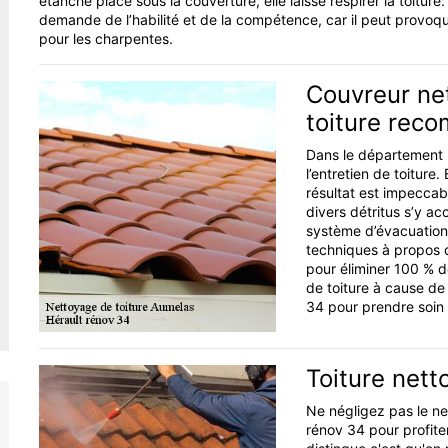
étanche placé sous la couverture, elle laisse respirer la toiture
demande de l’habilité et de la compétence, car il peut provoqu
pour les charpentes.
Couvreur ne
toiture rec
Dans le département 
l’entretien de toiture.
résultat est impeccabl
divers détritus s’y a
système d’évacuation 
techniques à propos d
pour éliminer 100 % d
de toiture à cause de
34 pour prendre soin 
Toiture nett
Ne négligez pas le ne
rénov 34 pour profite