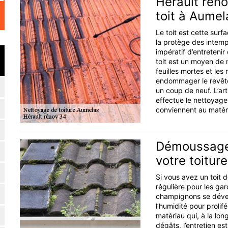
Hérault réno
toit à Aumel
Le toit est cette surf
la protège des intemp
impératif d’entretenir
toit est un moyen de m
feuilles mortes et les
endommager le revête
un coup de neuf. L’ar
effectue le nettoyage 
conviennent au matér
Démoussage a
votre toitur
Si vous avez un toit d
régulière pour les gar
champignons se dévelo
l’humidité pour prolif
matériau qui, à la lon
dégâts, l’entretien e