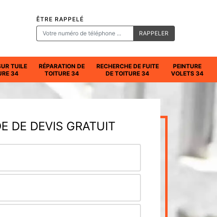
ÊTRE RAPPELÉ
SUR TUILE
RÉPARATION DE
RECHERCHE DE FUITE
PEINTURE
URE 34
TOITURE 34
DE TOITURE 34
VOLETS 34
 DE DEVIS GRATUIT