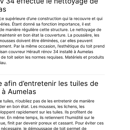
v 34 effectue le nettoyage de
as
ace supérieure d’une construction qui la recouvre et qui
éries. Étant donné sa fonction importance, il est
 de manière régulière cette structure. Le nettoyage de
aintenir en bon état la couverture. La poussière, les
 mousses doivent être éliminées, car elles peuvent
ment. Par la même occasion, l’esthétique du toit prend
tisan couvreur Hérault rénov 34 installé à Aumelas
de toit selon les normes requises. Matériels et produits
iau.
fin d’entretenir les tuiles de
e à Aumelas
e tuiles, n’oubliez pas de les entretenir de manière
der en bon état. Les mousses, les lichens, les
ppent rapidement sur les tuiles. Ils profitent de
érer. En même temps, ils retiennent l’humidité sur le
gue, finit par devenir poreux et cassant. Pour éviter ces
st nécessaire, le démoussage de toit permet de