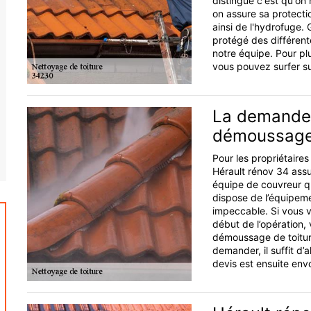
distingue c'est qu'on
on assure sa protecti
ainsi de l'hydrofuge. 
protégé des différent
notre équipe. Pour p
vous pouvez surfer sur
La demande 
démoussage 
Pour les propriétaire
Hérault rénov 34 assu
équipe de couvreur qual
dispose de l’équipeme
impeccable. Si vous vo
début de l’opération
démoussage de toiture
demander, il suffit d’a
devis est ensuite env