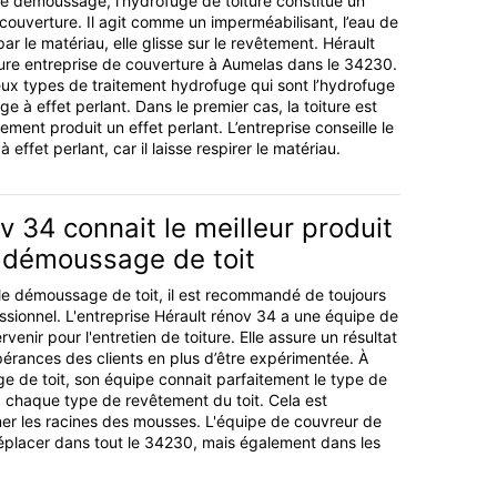
le démoussage, l’hydrofuge de toiture constitue un
 couverture. Il agit comme un imperméabilisant, l’eau de
ar le matériau, elle glisse sur le revêtement. Hérault
eure entreprise de couverture à Aumelas dans le 34230.
eux types de traitement hydrofuge qui sont l’hydrofuge
ge à effet perlant. Dans le premier cas, la toiture est
tement produit un effet perlant. L’entreprise conseille le
effet perlant, car il laisse respirer le matériau.
v 34 connait le meilleur produit
 démoussage de toit
le démoussage de toit, il est recommandé de toujours
essionnel. L'entreprise Hérault rénov 34 a une équipe de
venir pour l'entretien de toiture. Elle assure un résultat
pérances des clients en plus d’être expérimentée. À
 de toit, son équipe connait parfaitement le type de
à chaque type de revêtement du toit. Cela est
iner les racines des mousses. L'équipe de couvreur de
déplacer dans tout le 34230, mais également dans les