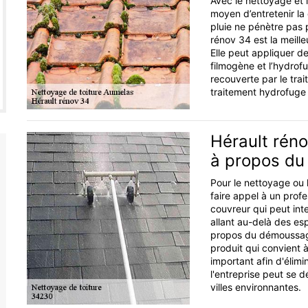
Avec le nettoyage et 
moyen d’entretenir la
pluie ne pénètre pas p
rénov 34 est la meill
Elle peut appliquer d
filmogène et l’hydrofu
recouverte par le trai
traitement hydrofuge à 
Hérault réno
à propos du
Pour le nettoyage ou 
faire appel à un prof
couvreur qui peut inter
allant au-delà des es
propos du démoussage
produit qui convient 
important afin d'élim
l'entreprise peut se 
villes environnantes.