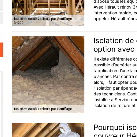
dispose tous les équip
Avec Hérault rénov 34,
intervention rapide, é
appelez Hérault réno
Isolation de
option avec 
Il existe différentes o
possible d’accéder a
l’application d’une la
plancher. Par contre s
alors, il faut opter po
l’isolation par épanda
des techniciens. Cont
installée à Servian da
isolation de toiture e
Pourquoi iso
couvreur Hé