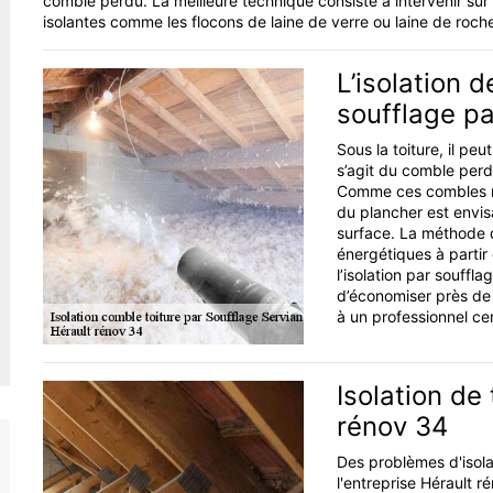
comble perdu. La meilleure technique consiste à intervenir sur
isolantes comme les flocons de laine de verre ou laine de roche
L’isolation 
soufflage pa
Sous la toiture, il pe
s’agit du comble perd
Comme ces combles ne s
du plancher est envi
surface. La méthode d
énergétiques à partir
l’isolation par souffl
d’économiser près de 
à un professionnel cer
Isolation de 
rénov 34
Des problèmes d'isola
l'entreprise Hérault r