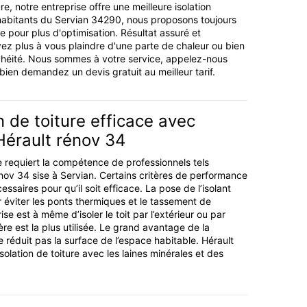
e, notre entreprise offre une meilleure isolation
habitants du Servian 34290, nous proposons toujours
age pour plus d'optimisation. Résultat assuré et
avez plus à vous plaindre d'une parte de chaleur ou bien
héité. Nous sommes à votre service, appelez-nous
ien demandez un devis gratuit au meilleur tarif.
n de toiture efficace avec
 Hérault rénov 34
ure requiert la compétence de professionnels tels
énov 34 sise à Servian. Certains critères de performance
écessaires pour qu’il soit efficace. La pose de l’isolant
r éviter les ponts thermiques et le tassement de
rise est à même d’isoler le toit par l’extérieur ou par
ière est la plus utilisée. Le grand avantage de la
e réduit pas la surface de l’espace habitable. Hérault
olation de toiture avec les laines minérales et des