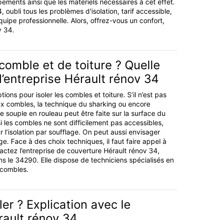
ements ainsi que les matériels nécessaires à cet effet.
 oubli tous les problèmes d'isolation, tarif accessible,
quipe professionnelle. Alors, offrez-vous un confort,
v 34.
 comble et de toiture ? Quelle
l’entreprise Hérault rénov 34
ptions pour isoler les combles et toiture. S’il n’est pas
ux combles, la technique du sharking ou encore
ine souple en rouleau peut être faite sur la surface du
i les combles ne sont difficilement pas accessibles,
ur l’isolation par soufflage. On peut aussi envisager
ge. Face à des choix techniques, il faut faire appel à
actez l’entreprise de couverture Hérault rénov 34,
ns le 34290. Elle dispose de techniciens spécialisés en
t combles.
ler ? Explication avec le
rault rénov 34