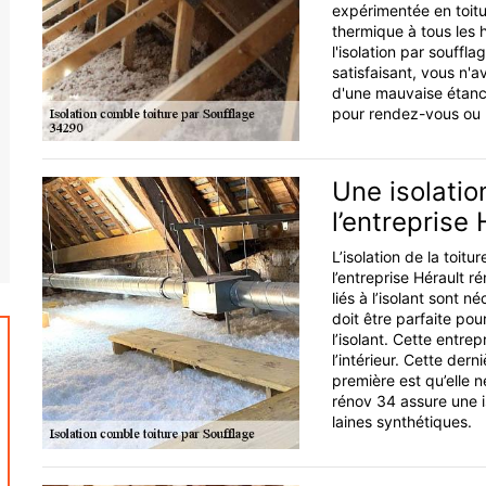
expérimentée en toitur
thermique à tous les 
l'isolation par souffl
satisfaisant, vous n'
d'une mauvaise étanc
pour rendez-vous ou b
Une isolatio
l’entreprise
L’isolation de la toit
l’entreprise Hérault r
liés à l’isolant sont n
doit être parfaite pou
l’isolant. Cette entrep
l’intérieur. Cette dern
première est qu’elle n
rénov 34 assure une is
laines synthétiques.