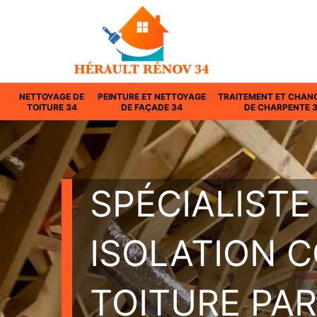
NETTOYAGE DE
PEINTURE ET NETTOYAGE
TRAITEMENT ET CHAN
TOITURE 34
DE FAÇADE 34
DE CHARPENTE 
SPÉCIALISTE
ISOLATION 
TOITURE PAR