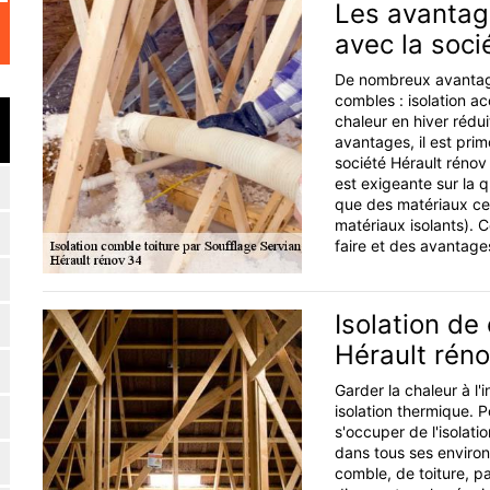
Les avantage
avec la soci
De nombreux avantages
combles : isolation a
chaleur en hiver rédui
avantages, il est pri
société Hérault rénov 
est exigeante sur la qu
que des matériaux cert
matériaux isolants). 
faire et des avantages
Isolation de
Hérault rén
Garder la chaleur à l
isolation thermique. 
s'occuper de l'isolatio
dans tous ses environs
comble, de toiture, p