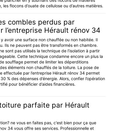
 le plancher en y soufflant des flocons de matières
, les flocons d’ouate de cellulose ou d’autres matières.
des combles perdus par
r l’entreprise Hérault rénov 34
ut y avoir une surface non chauffée ou non habitée. Il
u. Ils ne peuvent pas être transformés en chambre.
ont pas utilisés la technique de l’isolation à partir
sageable. Cette technique condamne encore un plus la
e soufflage permet de limiter les déperditions
 des éléments non chauffés de la toiture. La pose de
age effectuée par l’entreprise Hérault rénov 34 permet
30 % des dépenses d’énergie. Alors, confier l’opération
tifié pour bénéficier d’aides financières.
toiture parfaite par Hérault
tion? ne vous en faites pas, c'est bien pour ça que
énov 34 vous offre ses services. Professionnelle et