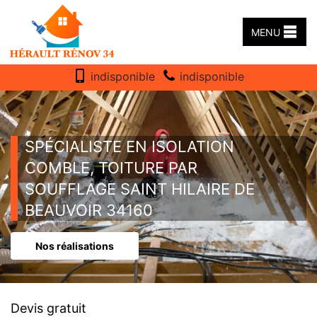
MENU
indisponible
indisponible
SPÉCIALISTE EN ISOLATION
COMBLE, TOITURE PAR
SOUFFLAGE SAINT HILAIRE DE
BEAUVOIR 34160
Nos réalisations
Devis gratuit