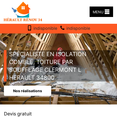
MENU
indisponible
indisponible
SPÉCIALISTE EN ISOLATION
COMBLE, TOITURE PAR
SOUFFLAGE CLERMONT L
HERAULT 34800
Nos réalisations
Devis gratuit