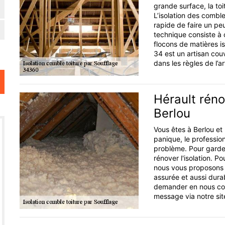
grande surface, la to
L’isolation des combl
rapide de faire un pe
technique consiste à c
flocons de matières is
34 est un artisan couv
dans les règles de l’ar
Hérault réno
Berlou
Vous êtes à Berlou et 
panique, le professio
problème. Pour garder
rénover l'isolation. P
nous vous proposons un
assurée et aussi dura
demander en nous con
message via notre sit