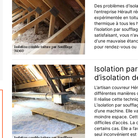
Des problèmes d'isola
l'entreprise Hérault r
expérimentée en toitur
thermique à tous les 
l'isolation par souffl
satisfaisant, vous n'
d'une mauvaise étanc
pour rendez-vous ou b
Isolation pa
d’isolation 
L’artisan couvreur Hé
différentes manières d
Il réalise cette techn
L’isolation par souffl
d’une machine. Elle v
moindre espace. Cett
difficiles d’accès. La
certains cas. Elle a l
seul inconvénient est 