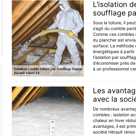
L’isolation 
soufflage pa
Sous la toiture, il pe
s’agit du comble perd
Comme ces combles ne s
du plancher est envi
surface. La méthode d
énergétiques à partir
l’isolation par souffl
d’économiser près de 
à un professionnel cer
Les avantage
avec la soci
De nombreux avantages
combles : isolation a
chaleur en hiver rédui
avantages, il est pri
société Hérault rénov 