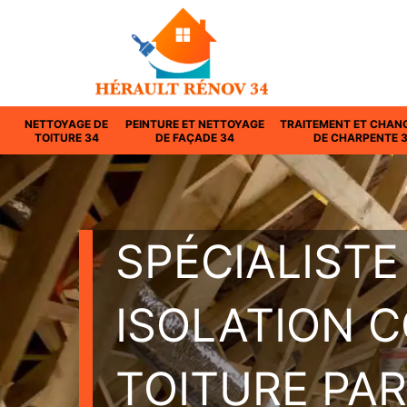
NETTOYAGE DE
PEINTURE ET NETTOYAGE
TRAITEMENT ET CHAN
TOITURE 34
DE FAÇADE 34
DE CHARPENTE 
SPÉCIALISTE
ISOLATION 
TOITURE PAR