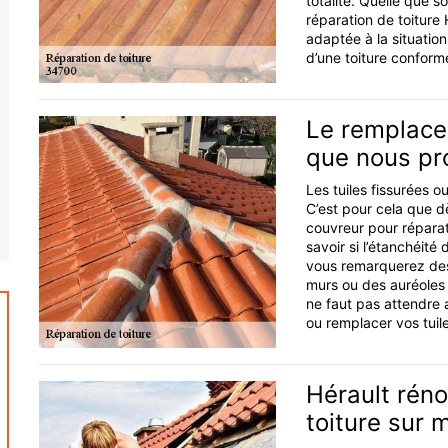
totalité. Quelle que s
réparation de toiture
adaptée à la situatio
d’une toiture confor
Le remplacem
que nous p
Les tuiles fissurées o
C’est pour cela que dè
couvreur pour réparat
savoir si l’étanchéité
vous remarquerez des
murs ou des auréoles s
ne faut pas attendre 
ou remplacer vos tuile
Hérault réno
toiture sur 