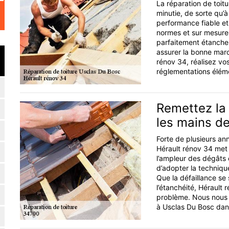
La réparation de toitu
minutie, de sorte qu’à
performance fiable et
normes et sur mesure, 
parfaitement étanche
assurer la bonne marc
rénov 34, réalisez vo
réglementations éléme
Remettez la 
les mains de
Forte de plusieurs ann
Hérault rénov 34 met à
l’ampleur des dégâts 
d’adopter la technique
Que la défaillance se s
l’étanchéité, Hérault
problème. Nous nous e
à Usclas Du Bosc dans 