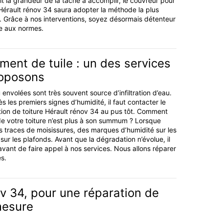
oit la grandeur de la tâche à accomplir, le couvreur pour
 Hérault rénov 34 saura adopter la méthode la plus
n. Grâce à nos interventions, soyez désormais détenteur
me aux normes.
ent de tuile : un des services
roposons
u envolées sont très souvent source d’infiltration d’eau.
s les premiers signes d’humidité, il faut contacter le
ion de toiture Hérault rénov 34 au pus tôt. Comment
 de votre toiture n’est plus à son summum ? Lorsque
 traces de moisissures, des marques d’humidité sur les
ur les plafonds. Avant que la dégradation n’évolue, il
avant de faire appel à nos services. Nous allons réparer
s.
v 34, pour une réparation de
mesure