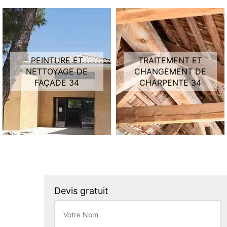
PEINTURE ET
TRAITEMENT ET
NETTOYAGE DE
CHANGEMENT DE
FAÇADE 34
CHARPENTE 34
Devis gratuit