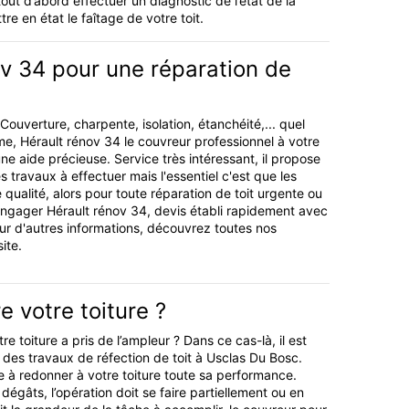
out d’abord effectuer un diagnostic de l’état de la
e en état le faîtage de votre toit.
v 34 pour une réparation de
 Couverture, charpente, isolation, étanchéité,... quel
me, Hérault rénov 34 le couvreur professionnel à votre
ne aide précieuse. Service très intéressant, il propose
es travaux à effectuer mais l'essentiel c'est que les
qualité, alors pour toute réparation de toit urgente ou
engager Hérault rénov 34, devis établi rapidement avec
ur d'autres informations, découvrez toutes nos
ite.
e votre toiture ?
e toiture a pris de l’ampleur ? Dans ce cas-là, il est
 des travaux de réfection de toit à Usclas Du Bosc.
se à redonner à votre toiture toute sa performance.
dégâts, l’opération doit se faire partiellement ou en