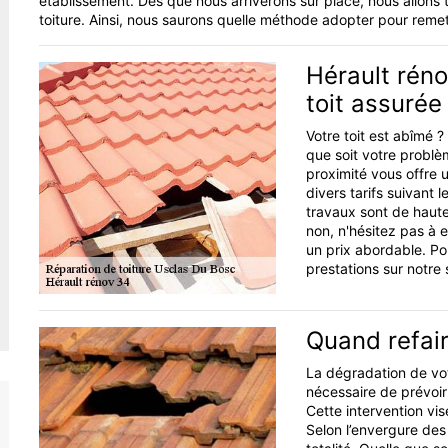
établissement. Dès que nous arriverons sur place, nous allons t
toiture. Ainsi, nous saurons quelle méthode adopter pour remettr
Hérault réno
toit assurée
Votre toit est abîmé ?
que soit votre problè
proximité vous offre u
divers tarifs suivant l
travaux sont de haute 
non, n'hésitez pas à 
un prix abordable. Po
prestations sur notre s
Quand refair
La dégradation de votr
nécessaire de prévoir
Cette intervention vi
Selon l’envergure des 