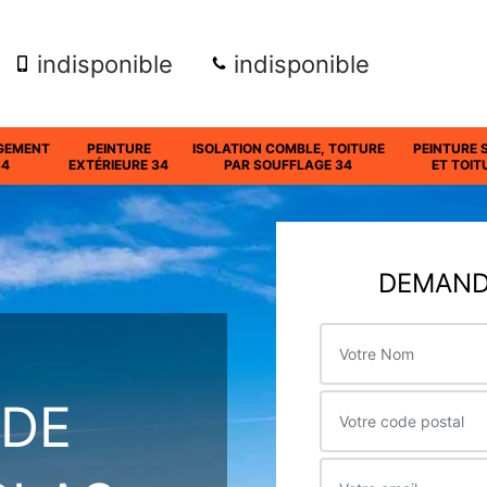
indisponible
indisponible
GEMENT
PEINTURE
ISOLATION COMBLE, TOITURE
PEINTURE 
34
EXTÉRIEURE 34
PAR SOUFFLAGE 34
ET TOIT
DEMANDE
 DE