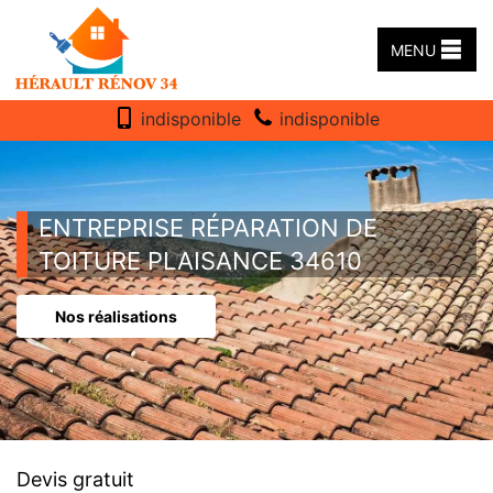
MENU
indisponible
indisponible
ENTREPRISE RÉPARATION DE
TOITURE PLAISANCE 34610
Nos réalisations
Devis gratuit