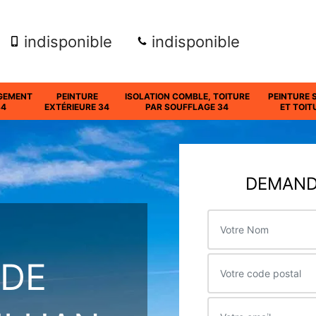
indisponible
indisponible
GEMENT
PEINTURE
ISOLATION COMBLE, TOITURE
PEINTURE 
34
EXTÉRIEURE 34
PAR SOUFFLAGE 34
ET TOIT
DEMANDE
 DE