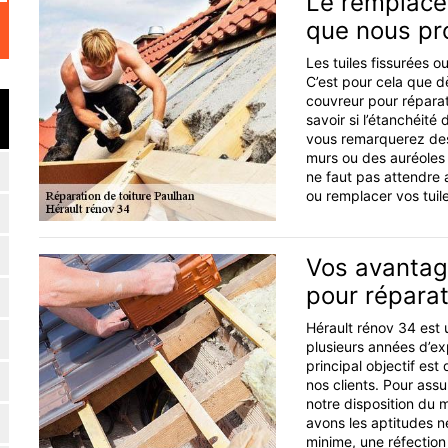
Le remplacem
que nous p
Les tuiles fissurées o
C’est pour cela que dè
couvreur pour réparat
savoir si l’étanchéité
vous remarquerez des
murs ou des auréoles s
ne faut pas attendre 
ou remplacer vos tuile
Vos avantag
pour réparat
Hérault rénov 34 est u
plusieurs années d’ex
principal objectif es
nos clients. Pour ass
notre disposition du 
avons les aptitudes n
minime, une réfection