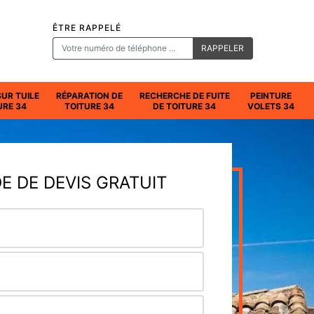
ÊTRE RAPPELÉ
SUR TUILE
RÉPARATION DE
RECHERCHE DE FUITE
PEINTURE
URE 34
TOITURE 34
DE TOITURE 34
VOLETS 34
 DE DEVIS GRATUIT