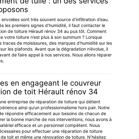
ent de tuile : un des services
roposons
u envolées sont très souvent source d’infiltration d’eau.
s les premiers signes d’humidité, il faut contacter le
ion de toiture Hérault rénov 34 au pus tôt. Comment
 de votre toiture n’est plus à son summum ? Lorsque
 traces de moisissures, des marques d’humidité sur les
ur les plafonds. Avant que la dégradation n’évolue, il
avant de faire appel à nos services. Nous allons réparer
s.
es en engageant le couvreur
ion de toit Hérault rénov 34
ne entreprise de réparation de toiture qui détient
périence ainsi qu’un professionnalisme hors pair. Notre
t de répondre efficacement aux besoins de chacun de
urer la bonne marche de nos interventions, nous avons à
matériel efficace et un personnel compétent. Nous
écessaires pour effectuer une réparation de toiture
 de toit et même une rénovation de toiture. N’hésitez