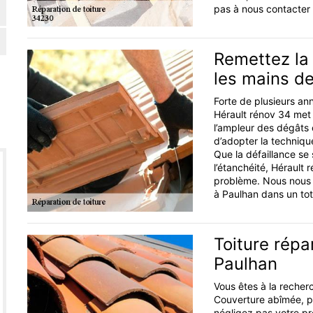
pas à nous contacter 
Remettez la 
les mains de
Forte de plusieurs ann
Hérault rénov 34 met à
l’ampleur des dégâts 
d’adopter la technique
Que la défaillance se s
l’étanchéité, Hérault
problème. Nous nous e
à Paulhan dans un tota
Toiture répa
Paulhan
Vous êtes à la recherc
Couverture abîmée, pro
négligez pas votre pr