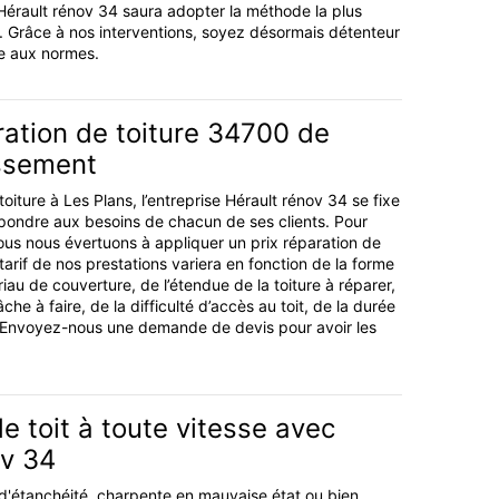
 Hérault rénov 34 saura adopter la méthode la plus
n. Grâce à nos interventions, soyez désormais détenteur
me aux normes.
ration de toiture 34700 de
issement
toiture à Les Plans, l’entreprise Hérault rénov 34 se fixe
pondre aux besoins de chacun de ses clients. Pour
ous nous évertuons à appliquer un prix réparation de
tarif de nos prestations variera en fonction de la forme
riau de couverture, de l’étendue de la toiture à réparer,
che à faire, de la difficulté d’accès au toit, de la durée
c. Envoyez-nous une demande de devis pour avoir les
e toit à toute vitesse avec
ov 34
d'étanchéité, charpente en mauvaise état ou bien