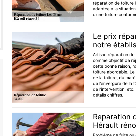
réparation de toiture
adaptée à la situatio
d’une toiture confor
Le prix répa
notre établ
Artisan réparation de 
comme objectif de ré
cette bonne raison, n
toiture abordable. Le 
de la toiture, du maté
de l’envergure de la tâ
de l’intervention, et
détails chiffrés.
Reparation d
Hérault rén
Problème de fuite ou 