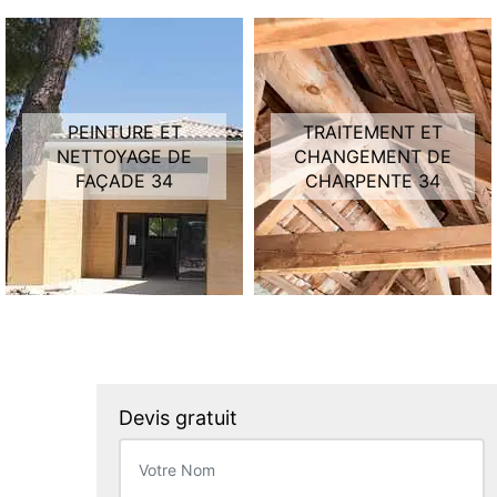
PEINTURE ET
TRAITEMENT ET
NETTOYAGE DE
CHANGEMENT DE
FAÇADE 34
CHARPENTE 34
Devis gratuit