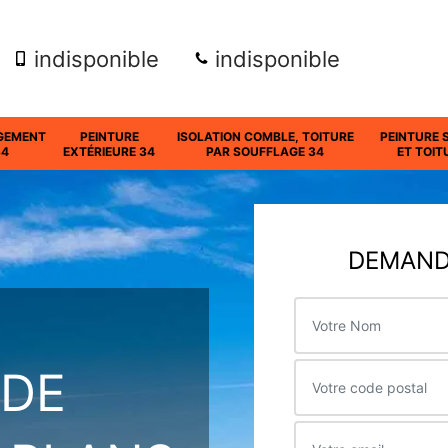
indisponible
indisponible
GEMENT
PEINTURE
ISOLATION COMBLE, TOITURE
PEINTURE 
34
EXTÉRIEURE 34
PAR SOUFFLAGE 34
ET TOIT
DEMANDE
 DE