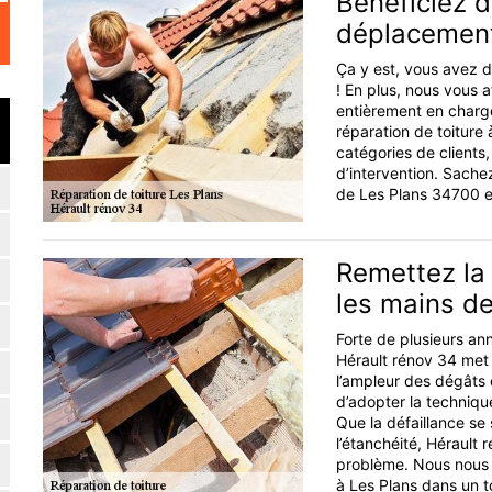
Bénéficiez d
déplacemen
Ça y est, vous avez d
! En plus, nous vous 
entièrement en charg
réparation de toiture 
catégories de clients
d’intervention. Sache
de Les Plans 34700 et
Remettez la 
les mains de
Forte de plusieurs ann
Hérault rénov 34 met à
l’ampleur des dégâts 
d’adopter la technique
Que la défaillance se s
l’étanchéité, Hérault
problème. Nous nous e
à Les Plans dans un to