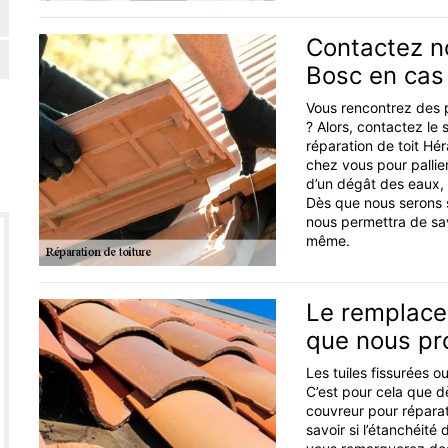
Contactez n
Bosc en cas
Vous rencontrez des p
? Alors, contactez le
réparation de toit Hé
chez vous pour pallie
d’un dégât des eaux, d
Dès que nous serons su
nous permettra de savo
même.
Le remplacem
que nous p
Les tuiles fissurées o
C’est pour cela que dè
couvreur pour réparat
savoir si l’étanchéité