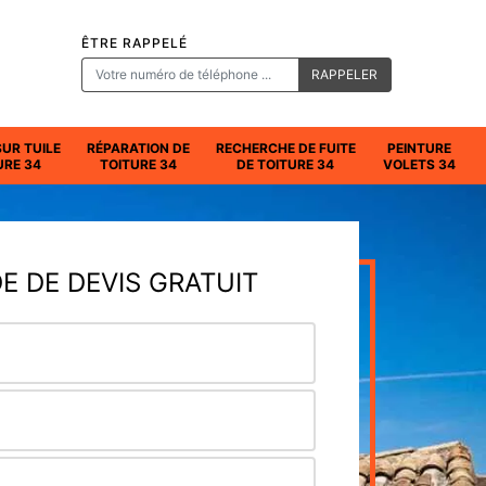
ÊTRE RAPPELÉ
SUR TUILE
RÉPARATION DE
RECHERCHE DE FUITE
PEINTURE
URE 34
TOITURE 34
DE TOITURE 34
VOLETS 34
 DE DEVIS GRATUIT