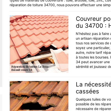
types de matériau de couverture : tuile, ardoise, tôle, zinc, cu
réparation de toiture 34700, nous pouvons effectuer une simpl
Couvreur pou
du 34700 : 
N’hésitez pas à faire 
un artisan réparation
tous nos services de q
soyez une particulier,
autre, notre tarif rép
à toutes les bourses.
34 peut avancer une s
sérénité et jouissez d
La nécessité
cassées
Quelques tuiles de vo
possible de les répare
nécessaire de réparer 