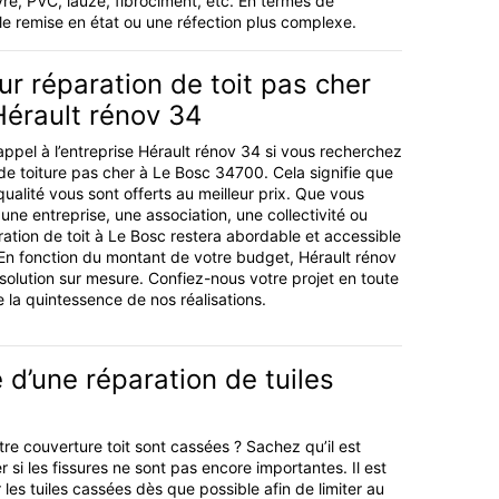
ivre, PVC, lauze, fibrociment, etc. En termes de
e remise en état ou une réfection plus complexe.
r réparation de toit pas cher
Hérault rénov 34
appel à l’entreprise Hérault rénov 34 si vous recherchez
 de toiture pas cher à Le Bosc 34700. Cela signifie que
ualité vous sont offerts au meilleur prix. Que vous
 une entreprise, une association, une collectivité ou
aration de toit à Le Bosc restera abordable et accessible
 En fonction du montant de votre budget, Hérault rénov
olution sur mesure. Confiez-nous votre projet en toute
e la quintessence de nos réalisations.
 d’une réparation de tuiles
tre couverture toit sont cassées ? Sachez qu’il est
r si les fissures ne sont pas encore importantes. Il est
les tuiles cassées dès que possible afin de limiter au