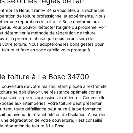
s selon les règles de l’art
entreprise Hérault rénov 34 si vous êtes à la recherche
paration de toiture professionnel et expérimenté. Nous
tuer une réparation de toit à Le Bosc conforme aux
gueur. Pour pouvoir détecter l’origine du problème, voir
et déterminer la méthode de réparation de toiture
vre, la première chose que nous ferons sera de
de votre toiture. Nous adopterons les bons gestes pour
 toiture et faire en sorte qu’elle vous protège à
de toiture à Le Bosc 34700
 la couverture de votre maison. Étant placée à l’extrémité
toiture se doit d’avoir une résistance optimale contre
tiques ainsi que les agressions extérieures. Comme elle
xposée aux intempéries, votre toiture peut présenter
urtant, toute défaillance peut nuire à la performance
oit au niveau de l’étanchéité ou de l’isolation. Ainsi, dès
une dégradation de votre couverture, il est conseillé
de réparation de toiture à Le Bosc.