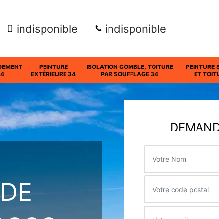
indisponible
indisponible
GEMENT
PEINTURE
ISOLATION COMBLE, TOITURE
PEINTURE 
34
EXTÉRIEURE 34
PAR SOUFFLAGE 34
ET TOIT
DEMANDE
 DE