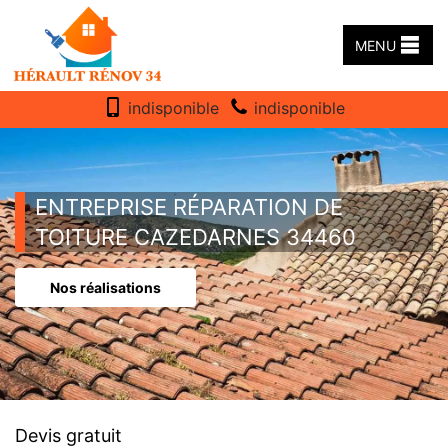
MENU
indisponible
indisponible
ENTREPRISE RÉPARATION DE
TOITURE CAZEDARNES 34460
Nos réalisations
Devis gratuit