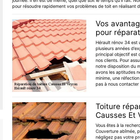
journée. Il en est de même, quel que soit le temps qu’il fait.
pour résoudre rapidement vos problèmes de toit en réalisant d
Vos avantag
pour réparat
Hérault rénov 34 est u
plusieurs années d’ex
principal objectif es
nos clients. Pour ass
notre disposition du 
avons les aptitudes n
minime, une réfection
pas à nous contacter 
Toiture répa
Causses Et 
Vous êtes à la recherc
Couverture abîmée, pro
négligez pas votre pr