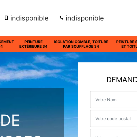
indisponible
indisponible
GEMENT
PEINTURE
ISOLATION COMBLE, TOITURE
PEINTURE 
34
EXTÉRIEURE 34
PAR SOUFFLAGE 34
ET TOIT
DEMANDE
 DE