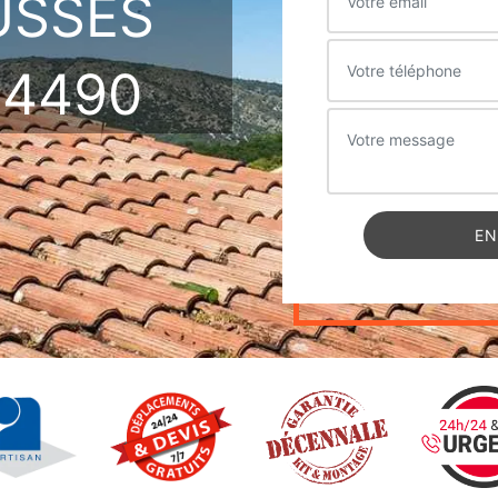
USSES
34490