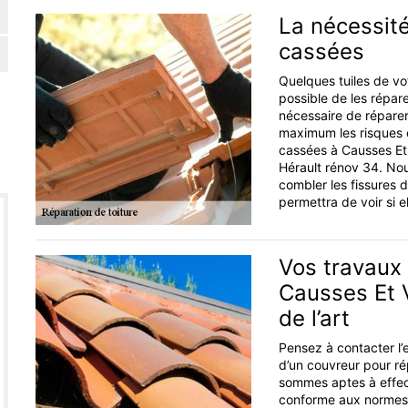
La nécessité
cassées
Quelques tuiles de vo
possible de les répare
nécessaire de réparer 
maximum les risques de
cassées à Causses Et 
Hérault rénov 34. Nou
combler les fissures d
permettra de voir si e
Vos travaux 
Causses Et V
de l’art
Pensez à contacter l’
d’un couvreur pour ré
sommes aptes à effect
conforme aux normes q