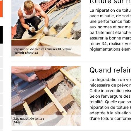
toiture sur 
La réparation de toitu
avec minutie, de sorte
une performance fiabl
aux normes et sur mesu
parfaitement étanche
assurer la bonne marc
rénov 34, réalisez vo
réglementations éléme
Quand refair
La dégradation de votr
nécessaire de prévoir
Cette intervention vi
Selon l’envergure des 
totalité. Quelle que s
réparation de toiture
adaptée à la situatio
d’une toiture confor