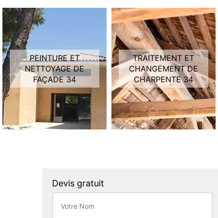
PEINTURE ET
TRAITEMENT ET
NETTOYAGE DE
CHANGEMENT DE
FAÇADE 34
CHARPENTE 34
Devis gratuit