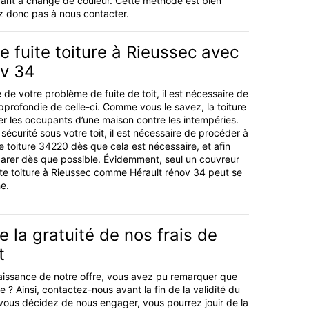
olorant a changé de couleur. Cette méthode est bien
z donc pas à nous contacter.
 fuite toiture à Rieussec avec
ov 34
 de votre problème de fuite de toit, il est nécessaire de
pprofondie de celle-ci. Comme vous le savez, la toiture
er les occupants d’une maison contre les intempéries.
 sécurité sous votre toit, il est nécessaire de procéder à
e toiture 34220 dès que cela est nécessaire, et afin
parer dès que possible. Évidemment, seul un couvreur
te toiture à Rieussec comme Hérault rénov 34 peut se
e.
e la gratuité de nos frais de
t
aissance de notre offre, vous avez pu remarquer que
le ? Ainsi, contactez-nous avant la fin de la validité du
vous décidez de nous engager, vous pourrez jouir de la