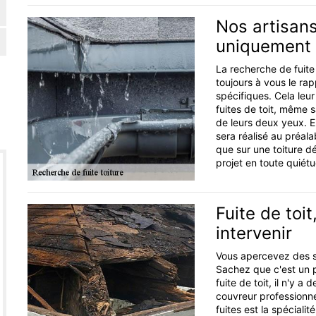
Nos artisans
uniquement 
La recherche de fuite 
toujours à vous le rap
spécifiques. Cela leu
fuites de toit, même s
de leurs deux yeux. E
sera réalisé au préala
que sur une toiture d
projet en toute quiét
Fuite de toi
intervenir
Vous apercevez des si
Sachez que c'est un p
fuite de toit, il n'y a
couvreur professionne
fuites est la spéciali