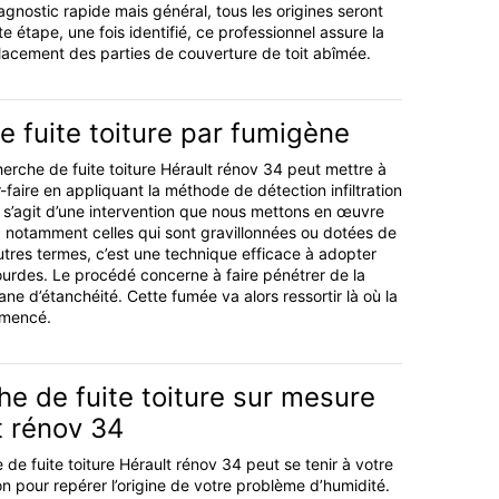
agnostic rapide mais général, tous les origines seront
te étape, une fois identifié, ce professionnel assure la
lacement des parties de couverture de toit abîmée.
 fuite toiture par fumigène
erche de fuite toiture Hérault rénov 34 peut mettre à
r-faire en appliquant la méthode de détection infiltration
l s’agit d’une intervention que nous mettons en œuvre
s, notamment celles qui sont gravillonnées ou dotées de
autres termes, c’est une technique efficace à adopter
Lourdes. Le procédé concerne à faire pénétrer de la
e d’étanchéité. Cette fumée va alors ressortir là où la
mmencé.
e de fuite toiture sur mesure
t rénov 34
 de fuite toiture Hérault rénov 34 peut se tenir à votre
on pour repérer l’origine de votre problème d’humidité.