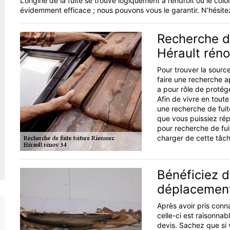
L’origine de la fuite se trouve logiquement à l’endroit où le c
évidemment efficace ; nous pouvons vous le garantir. N’hésite
Recherche de
Hérault rén
Pour trouver la source
faire une recherche a
a pour rôle de protég
Afin de vivre en toute
une recherche de fuit
que vous puissiez ré
pour recherche de fui
charger de cette tâch
Bénéficiez d
déplacemen
Après avoir pris conn
celle-ci est raisonnab
devis. Sachez que si 