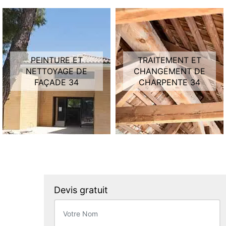
PEINTURE ET
TRAITEMENT ET
NETTOYAGE DE
CHANGEMENT DE
FAÇADE 34
CHARPENTE 34
Devis gratuit