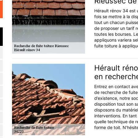
Rieussec de
Hérault rénov 34 est u
fois se mettre à la di
tout un chacun puisse 
de proposer un tarif r
toutes les bourses. L
appliquons variera se
fuite toiture à appliqu
Hérault réno
en recherche
Entrez en contact ave
de recherche de fuite
d’existence, notre so
disposition tout son s
disposons du matérie
interventions. En ta
quelle technique de r
forme de toit. N’hésit