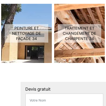
PEINTURE ET
TRAITEMENT ET
NETTOYAGE DE
CHANGEMENT DE
FAÇADE 34
CHARPENTE 34
Devis gratuit