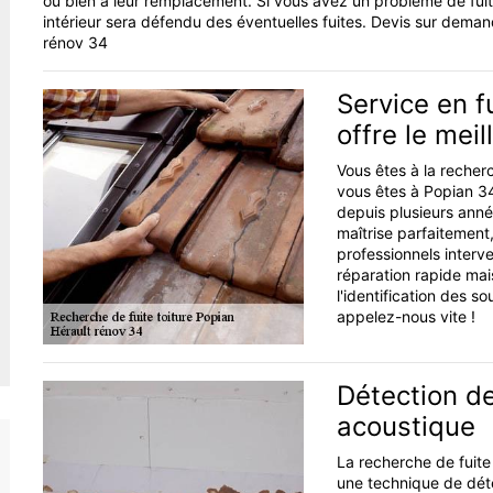
ou bien à leur remplacement. Si vous avez un problème de fuite
intérieur sera défendu des éventuelles fuites. Devis sur dema
rénov 34
Service en f
offre le meil
Vous êtes à la recherc
vous êtes à Popian 3
depuis plusieurs année
maîtrise parfaitement,
professionnels interve
réparation rapide mai
l'identification des s
appelez-nous vite !
Détection de
acoustique
La recherche de fuite
une technique de détec