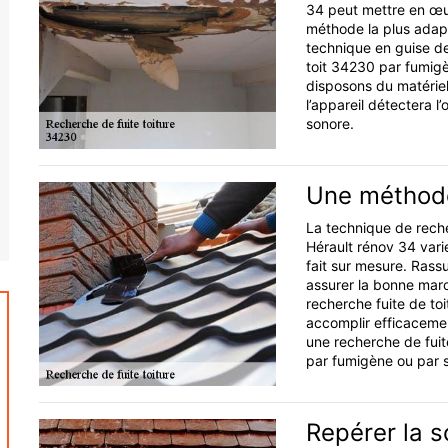
34 peut mettre en œuvr
méthode la plus adapt
technique en guise de
toit 34230 par fumigè
disposons du matériel
l’appareil détectera l’
sonore.
Une méthode
La technique de reche
Hérault rénov 34 varie
fait sur mesure. Rass
assurer la bonne marc
recherche fuite de toi
accomplir efficacemen
une recherche de fuite
par fumigène ou par 
Repérer la so