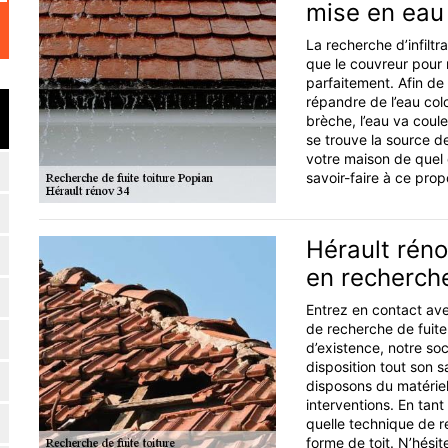
mise en eau
La recherche d’infiltr
que le couvreur pour 
parfaitement. Afin de 
répandre de l’eau colo
brèche, l’eau va coule
se trouve la source de 
votre maison de quel c
savoir-faire à ce prop
Hérault réno
en recherche
Entrez en contact ave
de recherche de fuite
d’existence, notre so
disposition tout son s
disposons du matérie
interventions. En ta
quelle technique de r
forme de toit. N’hésit