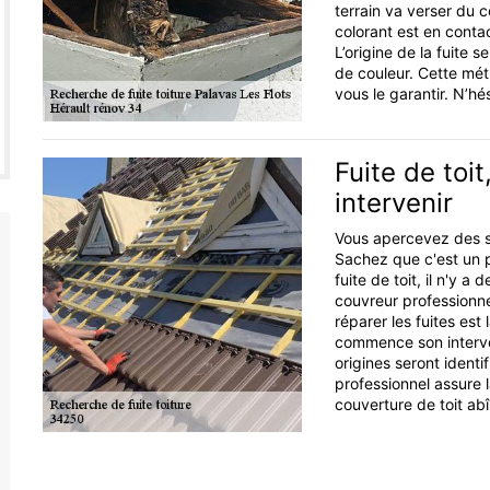
terrain va verser du c
colorant est en contac
L’origine de la fuite 
de couleur. Cette mé
vous le garantir. N’h
Fuite de toi
intervenir
Vous apercevez des si
Sachez que c'est un p
fuite de toit, il n'y a
couvreur professionne
réparer les fuites est 
commence son interven
origines seront identif
professionnel assure 
couverture de toit ab