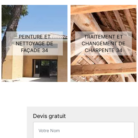
PEINTURE ET
TRAITEMENT ET
NETTOYAGE DE
CHANGEMENT DE
FAÇADE 34
CHARPENTE 34
Devis gratuit