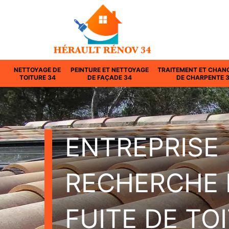
NETTOYAGE DE
PEINTURE ET NETTOYAGE
TRAITEMENT ET CHAN
TOITURE 34
DE FAÇADE 34
DE CHARPENTE 
ENTREPRISE
RECHERCHE 
FUITE DE TO