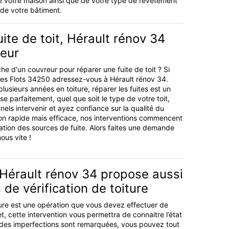
de votre maison ainsi que de votre type de revêtement
 de votre bâtiment.
uite de toit, Hérault rénov 34
leur
he d'un couvreur pour réparer une fuite de toit ? Si
Les Flots 34250 adressez-vous à Hérault rénov 34.
lusieurs années en toiture, réparer les fuites est un
ise parfaitement, quel que soit le type de votre toit,
nels intervenir et ayez confiance sur la qualité du
ion rapide mais efficace, nos interventions commencent
ication des sources de fuite. Alors faites une demande
ous vite !
 Hérault rénov 34 propose aussi
 de vérification de toiture
iture est une opération que vous devez effectuer de
t, cette intervention vous permettra de connaitre l’état
 si des imperfections sont remarquées, vous pouvez tout