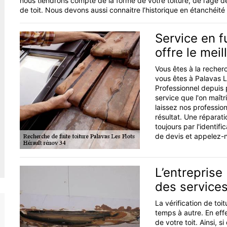
nous tiendrons compte de la forme de votre toiture, de l’âge 
de toit. Nous devons aussi connaitre l’historique en étanchéité
Service en f
offre le meil
Vous êtes à la recherc
vous êtes à Palavas 
Professionnel depuis p
service que l'on maîtr
laissez nos profession
résultat. Une réparat
toujours par l'identif
de devis et appelez-n
L’entreprise
des services
La vérification de to
temps à autre. En effe
de votre toit. Ainsi,