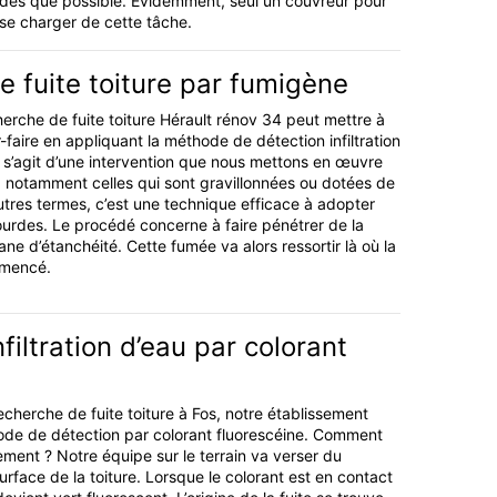
r dès que possible. Évidemment, seul un couvreur pour
se charger de cette tâche.
 fuite toiture par fumigène
erche de fuite toiture Hérault rénov 34 peut mettre à
r-faire en appliquant la méthode de détection infiltration
l s’agit d’une intervention que nous mettons en œuvre
s, notamment celles qui sont gravillonnées ou dotées de
autres termes, c’est une technique efficace à adopter
Lourdes. Le procédé concerne à faire pénétrer de la
e d’étanchéité. Cette fumée va alors ressortir là où la
mmencé.
filtration d’eau par colorant
echerche de fuite toiture à Fos, notre établissement
ode de détection par colorant fluorescéine. Comment
tement ? Notre équipe sur le terrain va verser du
surface de la toiture. Lorsque le colorant est en contact