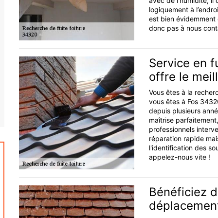
avec de l’humidité, il 
logiquement à l’endro
est bien évidemment e
donc pas à nous cont
Service en f
offre le meil
Vous êtes à la recherc
vous êtes à Fos 3432
depuis plusieurs année
maîtrise parfaitement,
professionnels interve
réparation rapide mai
l'identification des s
appelez-nous vite !
Bénéficiez d
déplacemen