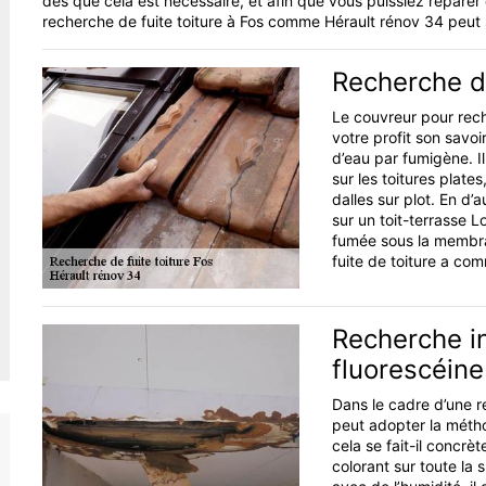
dès que cela est nécessaire, et afin que vous puissiez répare
recherche de fuite toiture à Fos comme Hérault rénov 34 peut 
Recherche de
Le couvreur pour rech
votre profit son savoi
d’eau par fumigène. I
sur les toitures plate
dalles sur plot. En d’
sur un toit-terrasse 
fumée sous la membran
fuite de toiture a co
Recherche in
fluorescéine
Dans le cadre d’une r
peut adopter la méth
cela se fait-il concrè
colorant sur toute la 