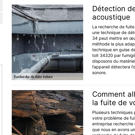
Détection de
acoustique
La recherche de fuite
une technique de détec
34 peut mettre en œuvr
méthode la plus adapt
technique en guise de
toit 34320 par fumigè
disposons du matériel
l’appareil détectera l’
sonore.
Comment allo
la fuite de v
Plusieurs techniques 
votre problème de fui
entreprise recherche 
que nous en avons une