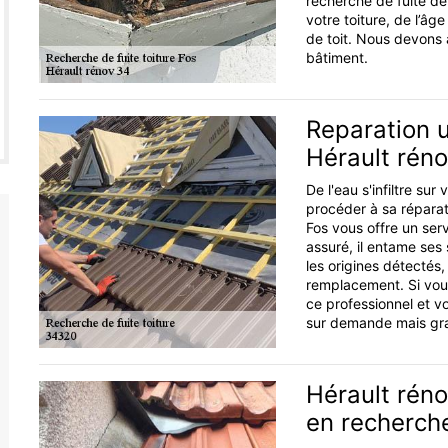
recherche de fuite de 
votre toiture, de l’â
de toit. Nous devons a
bâtiment.
Reparation u
Hérault rén
De l'eau s'infiltre sur
procéder à sa réparat
Fos vous offre un serv
assuré, il entame ses 
les origines détectés,
remplacement. Si vous
ce professionnel et vo
sur demande mais gra
Hérault réno
en recherche