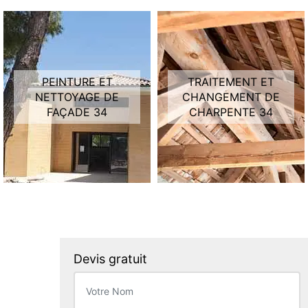
PEINTURE ET
TRAITEMENT ET
NETTOYAGE DE
CHANGEMENT DE
FAÇADE 34
CHARPENTE 34
Devis gratuit