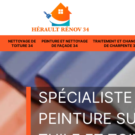
NETTOYAGE DE
PEINTURE ET NETTOYAGE
TRAITEMENT ET CHAN
TOITURE 34
DE FAÇADE 34
DE CHARPENTE 
SPÉCIALISTE
PEINTURE S