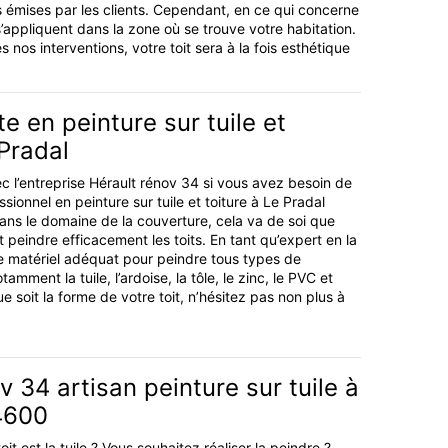
 émises par les clients. Cependant, en ce qui concerne
appliquent dans la zone où se trouve votre habitation.
nos interventions, votre toit sera à la fois esthétique
te en peinture sur tuile et
 Pradal
c l’entreprise Hérault rénov 34 si vous avez besoin de
ssionnel en peinture sur tuile et toiture à Le Pradal
ns le domaine de la couverture, cela va de soi que
eindre efficacement les toits. En tant qu’expert en la
e matériel adéquat pour peindre tous types de
amment la tuile, l’ardoise, la tôle, le zinc, le PVC et
e soit la forme de votre toit, n’hésitez pas non plus à
v 34 artisan peinture sur tuile à
4600
it est la tuile ? Vous souhaitez réaliser la peindre ?