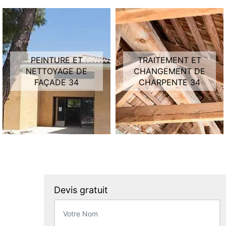
PEINTURE ET
TRAITEMENT ET
NETTOYAGE DE
CHANGEMENT DE
FAÇADE 34
CHARPENTE 34
Devis gratuit