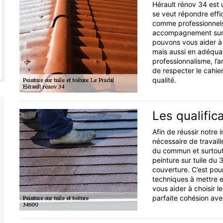
Hérault rénov 34 est u
se veut répondre effi
comme professionnels
accompagnement sur m
pouvons vous aider à
mais aussi en adéquat
professionnalisme, l’a
de respecter le cahie
qualité.
Les qualific
Afin de réussir notre i
nécessaire de travaill
du commun et surtout,
peinture sur tuile du
couverture. C’est pour
techniques à mettre e
vous aider à choisir l
parfaite cohésion avec