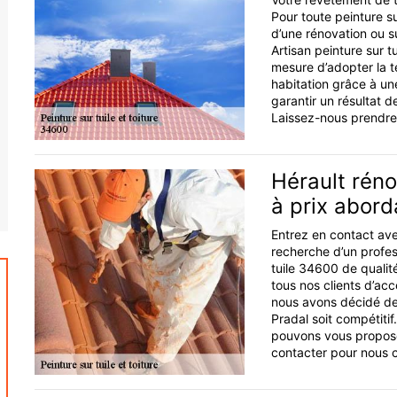
Pour toute peinture s
d’une rénovation ou s
Artisan peinture sur t
mesure d’adopter la t
habitation grâce à un
garantir un résultat 
Laissez-nous prendre 
Hérault réno
à prix abord
Entrez en contact avec
recherche d’un profes
tuile 34600 de qualité
tous nos clients d’acc
nous avons décidé de f
Pradal soit compétiti
pouvons vous propose
contacter pour nous co