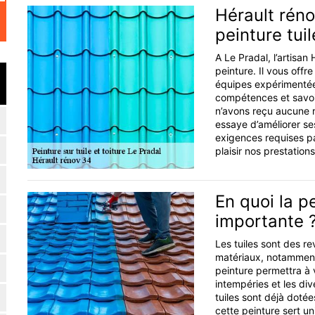
Hérault réno
peinture tuil
A Le Pradal, l’artisan
peinture. Il vous offr
équipes expérimentées
compétences et savoir-
n’avons reçu aucune 
essaye d’améliorer se
exigences requises pa
plaisir nos prestations
En quoi la pe
importante 
Les tuiles sont des re
matériaux, notamment
peinture permettra à v
intempéries et les di
tuiles sont déjà dotée
cette peinture sert u