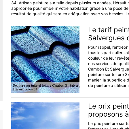
34. Artisan peinture sur tuile depuis plusieurs années, Hérault
appropriée pour embellir votre habitation grâce à une pose de 
résultat de qualité qui sera en adéquation avec vos besoins. L
Le tarif pei
Salvergues d
Pour rappel, l’entrep
tous les particuliers a
couleur de leur revêt
nos services de qualit
Cambon Et Salvergues 
peinture sur toiture 3
manier, la superficie d
de peinture à utiliser
Le prix pein
proposons à 
Le prix peinture sur 
l’entreprise Hérault r