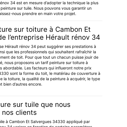
 rénov 34 est en mesure d’adopter la technique la plus
peinture sur tuile. Nous pouvons vous garantir un
aissez-nous prendre en main votre projet.
nture sur toiture à Cambon Et
e l’entreprise Hérault rénov 34
rise Hérault rénov 34 peut suggérer ses prestations à
insi que les professionnels qui souhaitent rafraîchir la
ement de toit. Pour que tout un chacun puisse jouir de
é, nous proposons un tarif peinture sur toiture à
abordable. Les facteurs qui influeront notre prix
4330 sont la forme du toit, le matériau de couverture à
e la toiture, la qualité de la peinture à acquérir, le type
 et bien d’autres encore.
ture sur tuile que nous
nos clients
tuile à Cambon Et Salvergues 34330 appliqué par
énov 34 variera en fonction de certains paramètres.