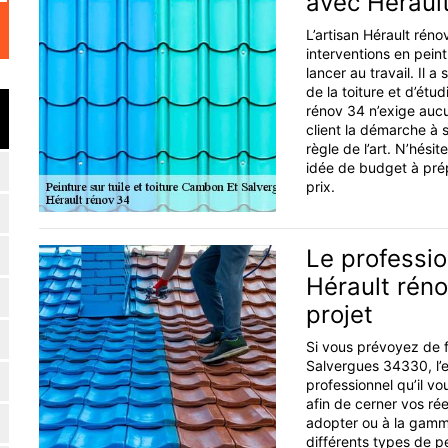
avec Héraul
L’artisan Hérault réno
interventions en peint
lancer au travail. Il a
de la toiture et d’étu
rénov 34 n’exige aucu
client la démarche à s
règle de l’art. N’hés
idée de budget à prép
prix.
Le professio
Hérault rén
projet
Si vous prévoyez de f
Salvergues 34330, l’e
professionnel qu’il v
afin de cerner vos rée
adopter ou à la gamme
différents types de pe