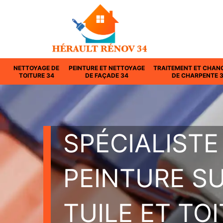
NETTOYAGE DE
PEINTURE ET NETTOYAGE
TRAITEMENT ET CHAN
TOITURE 34
DE FAÇADE 34
DE CHARPENTE 
SPÉCIALISTE
PEINTURE S
TUILE ET TO