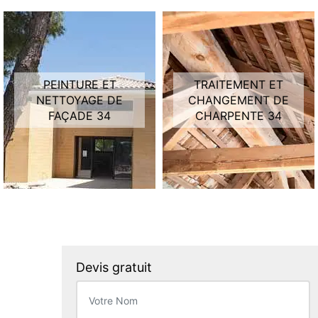
PEINTURE ET
TRAITEMENT ET
NETTOYAGE DE
CHANGEMENT DE
FAÇADE 34
CHARPENTE 34
Devis gratuit