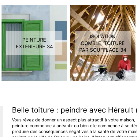
ISOLATION
PEINTURE
COMBLE, TOITURE
EXTÉRIEURE 34
PAR SOUFFLAGE 34
Belle toiture : peindre avec Hérault
Vous rêvez de donner un aspect plus attractif à votre maison, p
peinture commence à anéantir ou bien elle commence à se décol
produire des conséquences négatives à la santé de votre maiso