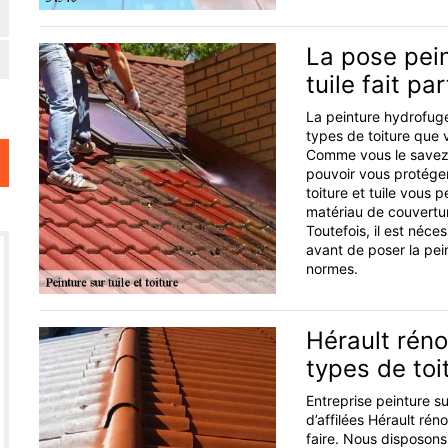
La pose pein
tuile fait pa
La peinture hydrofuge 
types de toiture que 
Comme vous le savez, 
pouvoir vous protéger
toiture et tuile vous 
matériau de couvertur
Toutefois, il est néce
avant de poser la pei
normes.
Hérault réno
types de toi
Entreprise peinture s
d’affilées Hérault rén
faire. Nous disposons