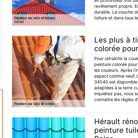
en profondeur vos tui
revêtement propre. En
durable. La couche de
toiture et dans tous le
Les plus à t
colorée pour
Pour rafraîchir la cou
peinture colorée pour 
les couleurs. Après l’
aspect comme neuf. La
34540 est disponible e
adaptées à la terre c
inquiétez pas, nous so
connaitre les règles d
Hérault réno
peinture tui