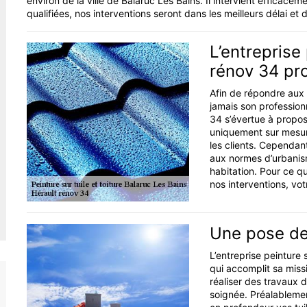
environ de la ville de Balaruc Les Bains. Il intervient effica
qualifiées, nos interventions seront dans les meilleurs délai et 
L’entreprise
rénov 34 pro
Afin de répondre aux 
jamais son professionn
34 s’évertue à propos
uniquement sur mesure
les clients. Cependan
aux normes d’urbanism
habitation. Pour ce q
nos interventions, vot
Une pose de 
L’entreprise peinture 
qui accomplit sa mis
réaliser des travaux d
soignée. Préalablemen