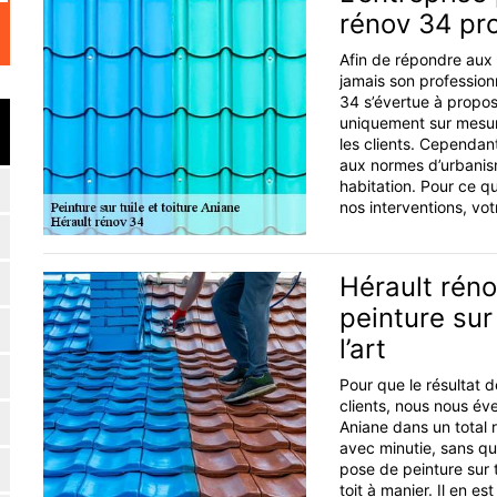
rénov 34 pro
Afin de répondre aux 
jamais son professionn
34 s’évertue à propos
uniquement sur mesure
les clients. Cependan
aux normes d’urbanism
habitation. Pour ce q
nos interventions, vot
Hérault rén
peinture sur
l’art
Pour que le résultat 
clients, nous nous éve
Aniane dans un total r
avec minutie, sans qu
pose de peinture sur 
toit à manier. Il en 