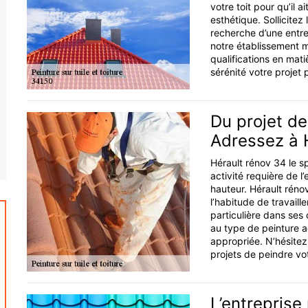
votre toit pour qu’il a
esthétique. Sollicitez
recherche d’une entrep
notre établissement me
qualifications en mat
sérénité votre projet p
Du projet de
Adressez à 
Hérault rénov 34 le sp
activité requière de l
hauteur. Hérault réno
l’habitude de travaill
particulière dans ses
au type de peinture a
appropriée. N’hésitez
projets de peindre vot
L’entreprise