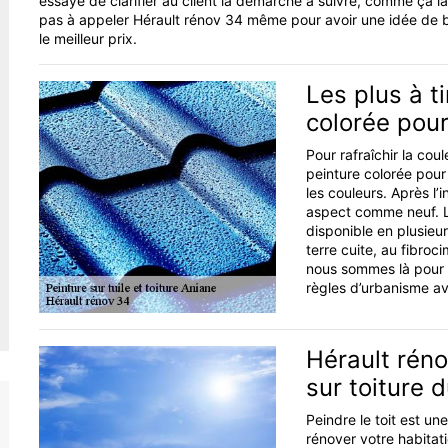
essaye de clarifier au client la démarche à suivre, comme çà la p
pas à appeler Hérault rénov 34 même pour avoir une idée de b
le meilleur prix.
Les plus à t
colorée pour
Pour rafraîchir la cou
peinture colorée pour 
les couleurs. Après l’
aspect comme neuf. La
disponible en plusieur
terre cuite, au fibro
nous sommes là pour or
règles d’urbanisme av
Hérault réno
sur toiture 
Peindre le toit est u
rénover votre habitati