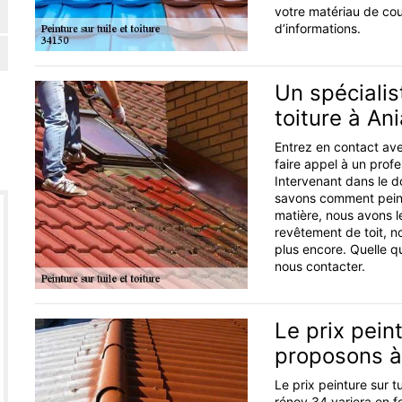
votre matériau de cou
d’informations.
Un spécialis
toiture à An
Entrez en contact ave
faire appel à un profe
Intervenant dans le d
savons comment peindr
matière, nous avons l
revêtement de toit, not
plus encore. Quelle qu
nous contacter.
Le prix pein
proposons à 
Le prix peinture sur t
rénov 34 variera en 