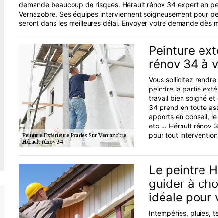
demande beaucoup de risques. Hérault rénov 34 expert en pein
Vernazobre. Ses équipes interviennent soigneusement pour pein
seront dans les meilleures délai. Envoyer votre demande dès
Peinture ext
rénov 34 à v
Vous sollicitez rendr
peindre la partie ext
travail bien soigné e
34 prend en toute ass
apports en conseil, le
etc … Hérault rénov 34
pour tout interventi
Le peintre H
guider à cho
idéale pour 
Intempéries, pluies, t