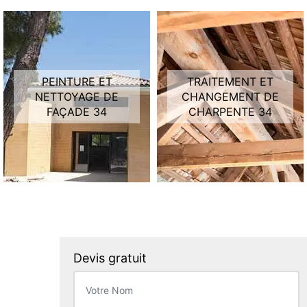
PEINTURE ET
TRAITEMENT ET
NETTOYAGE DE
CHANGEMENT DE
FAÇADE 34
CHARPENTE 34
Devis gratuit