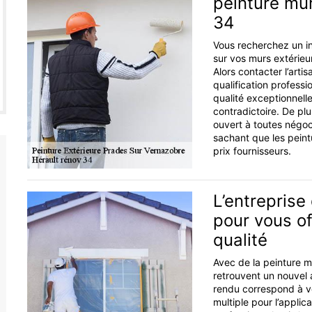
peinture mur
34
Vous recherchez un in
sur vos murs extérieur
Alors contacter l’arti
qualification professi
qualité exceptionnelle
contradictoire. De plus
ouvert à toutes négoci
sachant que les pein
prix fournisseurs.
L’entreprise
pour vous of
qualité
Avec de la peinture m
retrouvent un nouvel a
rendu correspond à vo
multiple pour l’applic