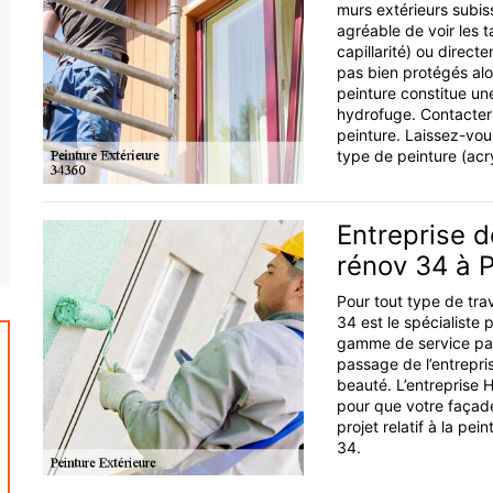
murs extérieurs subiss
agréable de voir les 
capillarité) ou direct
pas bien protégés alor
peinture constitue une
hydrofuge. Contacter 
peinture. Laissez-vous
type de peinture (acr
Entreprise d
rénov 34 à 
Pour tout type de trav
34 est le spécialiste 
gamme de service parf
passage de l’entrepri
beauté. L’entreprise H
pour que votre façade
projet relatif à la pei
34.