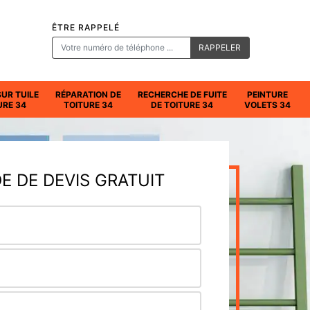
ÊTRE RAPPELÉ
SUR TUILE
RÉPARATION DE
RECHERCHE DE FUITE
PEINTURE
URE 34
TOITURE 34
DE TOITURE 34
VOLETS 34
 DE DEVIS GRATUIT