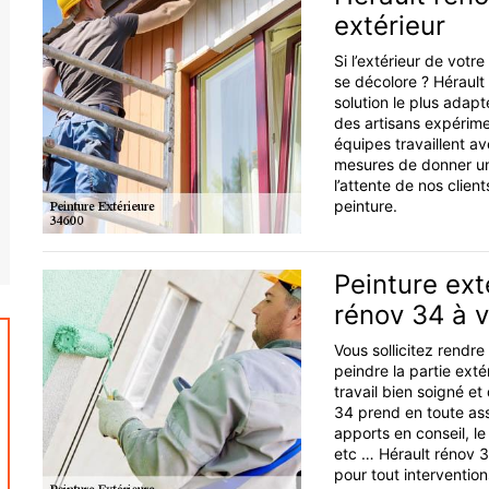
extérieur
Si l’extérieur de vot
se décolore ? Hérault 
solution le plus ada
des artisans expérime
équipes travaillent a
mesures de donner une
l’attente de nos clien
peinture.
Peinture ext
rénov 34 à v
Vous sollicitez rendr
peindre la partie ext
travail bien soigné e
34 prend en toute ass
apports en conseil, le
etc … Hérault rénov 34
pour tout interventi