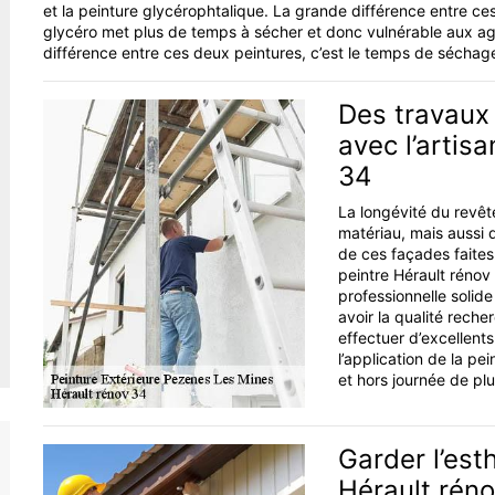
et la peinture glycérophtalique. La grande différence entre ce
glycéro met plus de temps à sécher et donc vulnérable aux ag
différence entre ces deux peintures, c’est le temps de séchag
Des travaux 
avec l’artis
34
La longévité du revê
matériau, mais aussi d
de ces façades faites
peintre Hérault rénov
professionnelle solide
avoir la qualité reche
effectuer d’excellent
l’application de la pe
et hors journée de plu
Garder l’est
Hérault réno