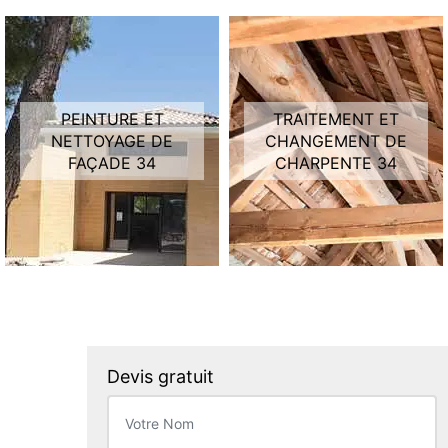
PEINTURE ET
TRAITEMENT ET
NETTOYAGE DE
CHANGEMENT DE
FAÇADE 34
CHARPENTE 34
Devis gratuit