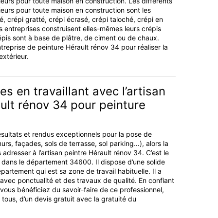
ieurs pour toute maison en construction. Les différents
ieurs pour toute maison en construction sont les
té, crépi gratté, crépi écrasé, crépi taloché, crépi en
 entreprises construisent elles-mêmes leurs crépis
pis sont à base de plâtre, de ciment ou de chaux.
ntreprise de peinture Hérault rénov 34 pour réaliser la
extérieur.
s en travaillant avec l’artisan
ult rénov 34 pour peinture
sultats et rendus exceptionnels pour la pose de
urs, façades, sols de terrasse, sol parking…), alors la
s adresser à l’artisan peintre Hérault rénov 34. C’est le
l dans le département 34600. Il dispose d’une solide
artement qui est sa zone de travail habituelle. Il a
 avec ponctualité et des travaux de qualité. En confiant
n vous bénéficiez du savoir-faire de ce professionnel,
à tous, d’un devis gratuit avec la gratuité du