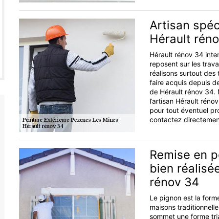
Artisan spéc
Hérault rén
Hérault rénov 34 inte
reposent sur les trav
réalisons surtout des
faire acquis depuis d
de Hérault rénov 34. 
l’artisan Hérault réno
pour tout éventuel p
contactez directeme
Remise en p
bien réalisée
rénov 34
Le pignon est la forme
maisons traditionnelle
sommet une forme tria