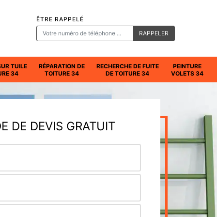
ÊTRE RAPPELÉ
SUR TUILE
RÉPARATION DE
RECHERCHE DE FUITE
PEINTURE
URE 34
TOITURE 34
DE TOITURE 34
VOLETS 34
 DE DEVIS GRATUIT