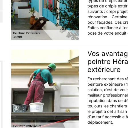
types de crépis extér
types de crépis extér
suivants : crépi proje
rénovation… Certaines
pour façades. Ces cré
Faites confiance à l’e
pose de votre enduit 
Vos avantage
peintre Héra
extérieure
En recherchant des ré
peinture extérieure (m
solution, c’est de vou
meilleur professionne
réputation dans ce dép
toujours les chantiers
le projet à cet artisa
d’un tarif accessible 
déplacement.