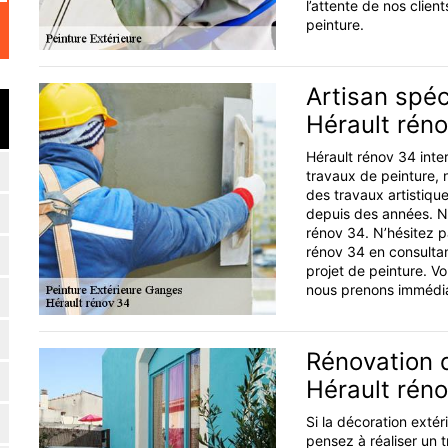
l’attente de nos clien
peinture.
Artisan spéc
Hérault rén
Hérault rénov 34 inte
travaux de peinture, 
des travaux artistiqu
depuis des années. No
rénov 34. N’hésitez p
rénov 34 en consultant
projet de peinture. 
nous prenons immédi
Rénovation d
Hérault rén
Si la décoration exté
pensez à réaliser un 