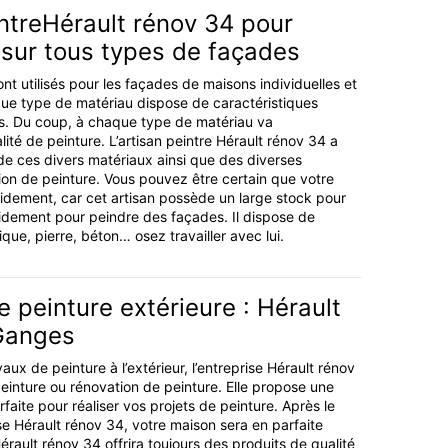
intreHérault rénov 34 pour
 sur tous types de façades
nt utilisés pour les façades de maisons individuelles et
aque type de matériau dispose de caractéristiques
es. Du coup, à chaque type de matériau va
ité de peinture. L’artisan peintre Hérault rénov 34 a
 de ces divers matériaux ainsi que des diverses
ion de peinture. Vous pouvez être certain que votre
apidement, car cet artisan possède un large stock pour
pidement pour peindre des façades. Il dispose de
ique, pierre, béton… osez travailler avec lui.
e peinture extérieure : Hérault
Ganges
aux de peinture à l’extérieur, l’entreprise Hérault rénov
peinture ou rénovation de peinture. Elle propose une
aite pour réaliser vos projets de peinture. Après le
se Hérault rénov 34, votre maison sera en parfaite
érault rénov 34 offrira toujours des produits de qualité