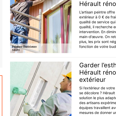
Hérault rén
L’artisan peintre offr
extérieur à 0 € de fr
qualité de service qu
qualité, il recherche
intervention. En dimin
main-d’œuvre. On retr
plus, les prix sont né
fonction de votre bud
Garder l’est
Hérault réno
extérieur
Si l’extérieur de vot
se décolore ? Hérault 
solution le plus adap
des artisans expérime
équipes travaillent a
mesures de donner une