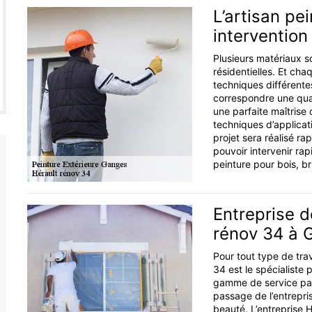
L’artisan pe
intervention
Plusieurs matériaux so
résidentielles. Et ch
techniques différent
correspondre une qual
une parfaite maîtrise
techniques d’applicat
projet sera réalisé r
pouvoir intervenir ra
peinture pour bois, br
Entreprise d
rénov 34 à 
Pour tout type de trav
34 est le spécialiste 
gamme de service parf
passage de l’entrepri
beauté. L’entreprise H