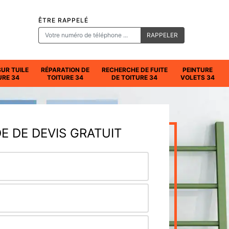
ÊTRE RAPPELÉ
SUR TUILE
RÉPARATION DE
RECHERCHE DE FUITE
PEINTURE
URE 34
TOITURE 34
DE TOITURE 34
VOLETS 34
 DE DEVIS GRATUIT