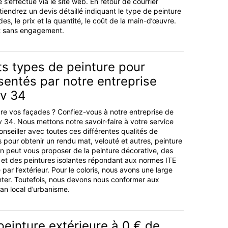
s’effectue via le site web. En retour de courrier
iendrez un devis détaillé indiquant le type de peinture
es, le prix et la quantité, le coût de la main-d’œuvre.
et sans engagement.
ts types de peinture pour
entés par notre entreprise
ov 34
re vos façades ? Confiez-vous à notre entreprise de
v 34. Nous mettons notre savoir-faire à votre service
nseiller avec toutes ces différentes qualités de
 pour obtenir un rendu mat, velouté et autres, peinture
 On peut vous proposer de la peinture décorative, des
et des peintures isolantes répondant aux normes ITE
 par l’extérieur. Pour le coloris, nous avons une large
er. Toutefois, nous devons nous conformer aux
lan local d’urbanisme.
peinture extérieure à 0 € de