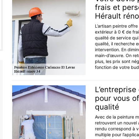
frais et pers
Hérault rén
L’artisan peintre offr
extérieur à 0 € de fr
qualité de service qu
qualité, il recherche
intervention. En dimin
main-d’œuvre. On retr
plus, les prix sont né
fonction de votre bud
L’entreprise
pour vous of
qualité
Avec de la peinture m
retrouvent un nouvel a
rendu correspond à vo
multiple pour l’applic