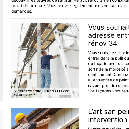
découvrir les œuvres de l’artisan Hérault rénov 34 en consultan
projet de peinture. Vous pouvez également nous contactez d
demandes.
Vous souhai
adresse entr
rénov 34
Vous souhaitez repein
entrer dans la politiq
de façade une fois tou
sortir de la morosité
confinement. Confiez 
à l’entreprise de pein
savent prendre en ma
Vos façades vont retr
L’artisan pe
intervention
Plusieurs matériaux so