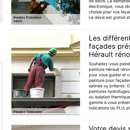
de devis. La demande 
électronique, vous obt
choisie pour vos façad
Le devis est gratuit 
Les différen
façades prés
Hérault rén
Souhaitez-vous peind
peinture Hérault réno
pour vous guider et co
peinture pour façades
satinée ou brillante.
peintures hydrofuges 
ou isolation thermique
gamme à vous présent
indications du PLU, p
Votre devis 