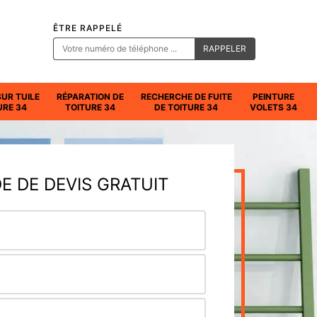
ÊTRE RAPPELÉ
SUR TUILE
RÉPARATION DE
RECHERCHE DE FUITE
PEINTURE
URE 34
TOITURE 34
DE TOITURE 34
VOLETS 34
 DE DEVIS GRATUIT