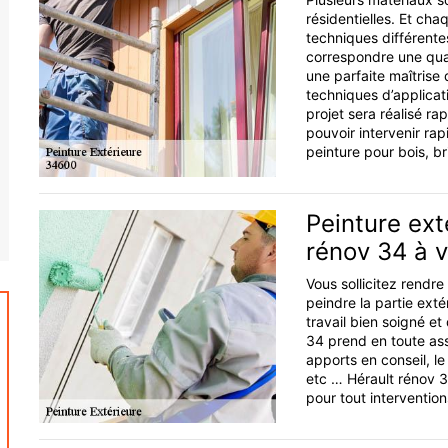
résidentielles. Et ch
techniques différent
correspondre une qual
une parfaite maîtrise
techniques d’applicat
projet sera réalisé r
pouvoir intervenir ra
peinture pour bois, br
Peinture ext
rénov 34 à v
Vous sollicitez rendr
peindre la partie ext
travail bien soigné e
34 prend en toute ass
apports en conseil, le
etc … Hérault rénov 34
pour tout interventio