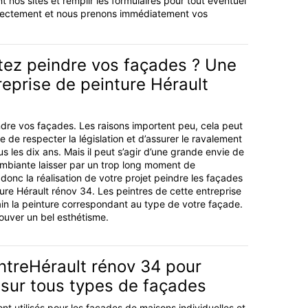
t nos sites et remplir les formulaires pour tout éventuel
irectement et nous prenons immédiatement vos
tez peindre vos façades ? Une
eprise de peinture Hérault
dre vos façades. Les raisons importent peu, cela peut
ue de respecter la législation et d’assurer le ravalement
s les dix ans. Mais il peut s’agir d’une grande envie de
 ambiante laisser par un trop long moment de
donc la réalisation de votre projet peindre les façades
ture Hérault rénov 34. Les peintres de cette entreprise
in la peinture correspondant au type de votre façade.
ouver un bel esthétisme.
intreHérault rénov 34 pour
 sur tous types de façades
nt utilisés pour les façades de maisons individuelles et