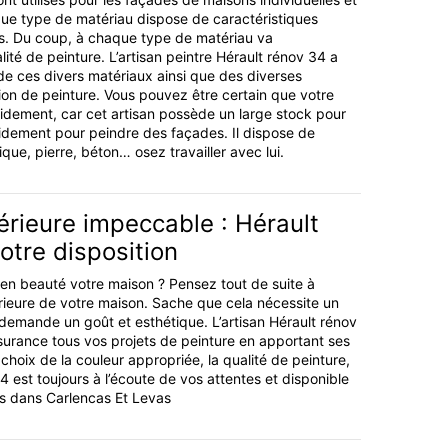
aque type de matériau dispose de caractéristiques
es. Du coup, à chaque type de matériau va
ité de peinture. L’artisan peintre Hérault rénov 34 a
 de ces divers matériaux ainsi que des diverses
ion de peinture. Vous pouvez être certain que votre
apidement, car cet artisan possède un large stock pour
pidement pour peindre des façades. Il dispose de
ique, pierre, béton… osez travailler avec lui.
érieure impeccable : Hérault
otre disposition
e en beauté votre maison ? Pensez tout de suite à
érieure de votre maison. Sache que cela nécessite un
t demande un goût et esthétique. L’artisan Hérault rénov
urance tous vos projets de peinture en apportant ses
 choix de la couleur appropriée, la qualité de peinture,
 est toujours à l’écoute de vos attentes et disponible
ns dans Carlencas Et Levas