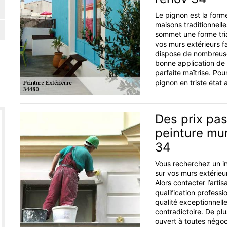
Le pignon est la forme
maisons traditionnelle
sommet une forme tria
vos murs extérieurs fa
dispose de nombreuse
bonne application de p
parfaite maîtrise. Pour
pignon en triste état 
Des prix pas
peinture mur
34
Vous recherchez un in
sur vos murs extérieur
Alors contacter l’arti
qualification professi
qualité exceptionnelle
contradictoire. De plus
ouvert à toutes négoci