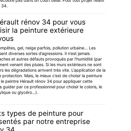
colore pas dans un court délai. Pour tout projet relatif
v 34.
érault rénov 34 pour vous
isir la peinture extérieure
vous
empêtes, gel, neige parfois, pollution urbaine… Les
ent diverses sortes d’agressions. Il n’est jamais
taches et autres défauts provoqués par l’humidité (par
ement venant des pluies. Si les murs extérieurs ne sont
s les dégradations arrivent très vite. L’application de la
 protection. Mais, le mieux c’est de choisir la peinture
le peintre Hérault rénov 34 pour appliquer cette
 guider par ce professionnel pour choisir le coloris, le
ylique ou glycéro…).
ts types de peinture pour
entés par notre entreprise
ov 34