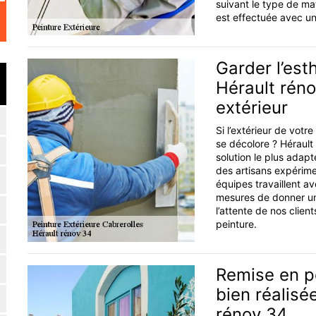
suivant le type de maté
est effectuée avec un
Garder l’est
Hérault réno
extérieur
Si l’extérieur de vot
se décolore ? Hérault 
solution le plus ada
des artisans expérime
équipes travaillent a
mesures de donner une
l’attente de nos clien
peinture.
Remise en p
bien réalisée
rénov 34