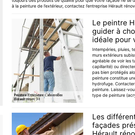
toujours des produits de qualité pour que votre façade ne se dé
à la peinture de l’extérieur, contactez l’entreprise Hérault réno
Le peintre H
guider à cho
idéale pour 
Intempéries, pluies, t
murs extérieurs subiss
agréable de voir les 
capillarité) ou direct
pas bien protégés alor
peinture constitue une
hydrofuge. Contacter 
peinture. Laissez-vous
type de peinture (acr
Les différen
façades prés
Hérault rén