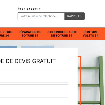
ÊTRE RAPPELÉ
SUR TUILE
RÉPARATION DE
RECHERCHE DE FUITE
PEINTURE
URE 34
TOITURE 34
DE TOITURE 34
VOLETS 34
 DE DEVIS GRATUIT