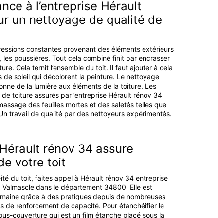
ance à l’entreprise Hérault
ur un nettoyage de qualité de
pressions constantes provenant des éléments extérieurs
, les poussières. Tout cela combiné finit par encrasser
ture. Cela ternit l’ensemble du toit. Il faut ajouter à cela
 de soleil qui décolorent la peinture. Le nettoyage
onne de la lumière aux éléments de la toiture. Les
de toiture assurés par ’entreprise Hérault rénov 34
massage des feuilles mortes et des saletés telles que
 Un travail de qualité par des nettoyeurs expérimentés.
 Hérault rénov 34 assure
de votre toit
ité du toit, faites appel à Hérault rénov 34 entreprise
à Valmascle dans le département 34800. Elle est
maine grâce à des pratiques depuis de nombreuses
 de renforcement de capacité. Pour étanchéifier le
a sous-couverture qui est un film étanche placé sous la