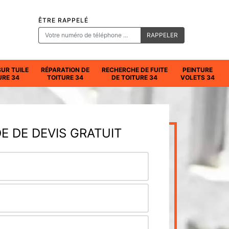
ÊTRE RAPPELÉ
SUR TUILE
RÉPARATION DE
RECHERCHE DE FUITE
PEINTURE
URE 34
TOITURE 34
DE TOITURE 34
VOLETS 34
 DE DEVIS GRATUIT