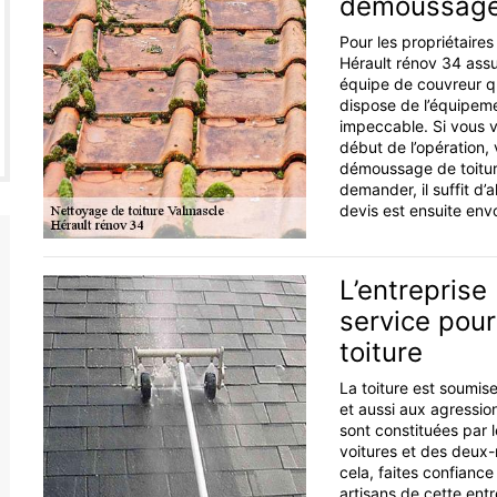
démoussage 
Pour les propriétaire
Hérault rénov 34 assu
équipe de couvreur qual
dispose de l’équipeme
impeccable. Si vous vo
début de l’opération
démoussage de toiture
demander, il suffit d’a
devis est ensuite env
L’entreprise
service pour
toiture
La toiture est soumis
et aussi aux agression
sont constituées par 
voitures et des deux
cela, faites confiance
artisans de cette ent