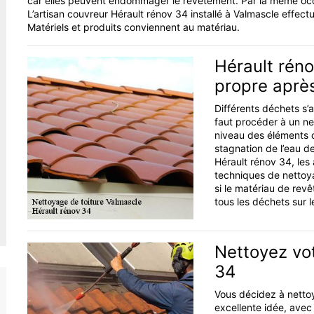
car elles peuvent endommager le revêtement. Par la même occa
L’artisan couvreur Hérault rénov 34 installé à Valmascle effect
Matériels et produits conviennent au matériau.
Hérault réno
propre aprè
Différents déchets s’a
faut procéder à un net
niveau des éléments du
stagnation de l’eau de 
Hérault rénov 34, les 
techniques de nettoyag
si le matériau de rev
tous les déchets sur l
Nettoyez vot
34
Vous décidez à nettoye
excellente idée, avec