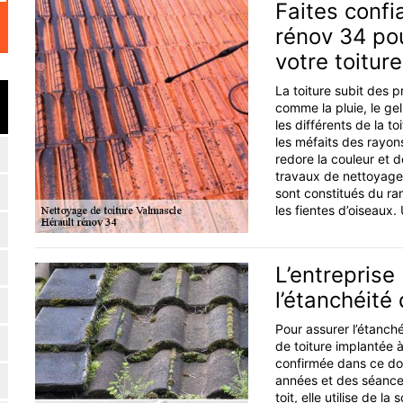
Faites confi
rénov 34 po
votre toiture
La toiture subit des 
comme la pluie, le gel
les différents de la toi
les méfaits des rayons
redore la couleur et d
travaux de nettoyage 
sont constitués du ra
les fientes d’oiseaux.
L’entreprise
l’étanchéité 
Pour assurer l’étanché
de toiture implantée 
confirmée dans ce do
années et des séances
toit, elle utilise de l