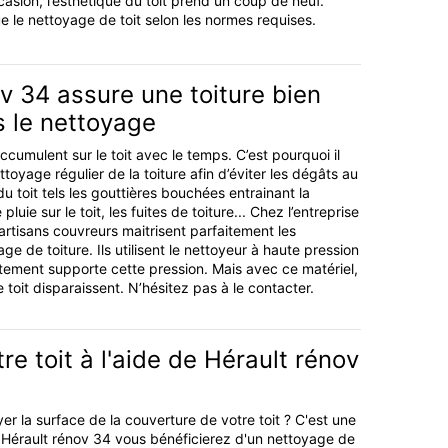
sion, l’esthétique du toit prend un coup de neuf.
ue le nettoyage de toit selon les normes requises.
v 34 assure une toiture bien
s le nettoyage
ccumulent sur le toit avec le temps. C’est pourquoi il
toyage régulier de la toiture afin d’éviter les dégâts au
 toit tels les gouttières bouchées entrainant la
pluie sur le toit, les fuites de toiture... Chez l’entreprise
artisans couvreurs maitrisent parfaitement les
e de toiture. Ils utilisent le nettoyeur à haute pression
êtement supporte cette pression. Mais avec ce matériel,
e toit disparaissent. N’hésitez pas à le contacter.
re toit à l'aide de Hérault rénov
r la surface de la couverture de votre toit ? C'est une
 Hérault rénov 34 vous bénéficierez d'un nettoyage de