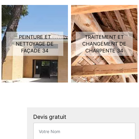
PEINTURE ET
TRAITEMENT ET
NETTOYAGE DE
CHANGEMENT DE
FAÇADE 34
CHARPENTE 34
Devis gratuit