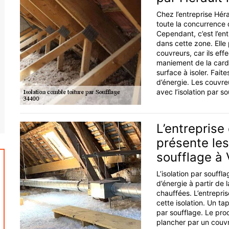
Chez l’entreprise Hérau
toute la concurrence 
Cependant, c’est l’ent
dans cette zone. Elle 
couvreurs, car ils eff
maniement de la cardeus
surface à isoler. Faite
d’énergie. Les couvre
avec l’isolation par so
L’entreprise
présente les
soufflage à V
L’isolation par souff
d’énergie à partir de
chauffées. L’entrepri
cette isolation. Un ta
par soufflage. Le pro
plancher par un couvr