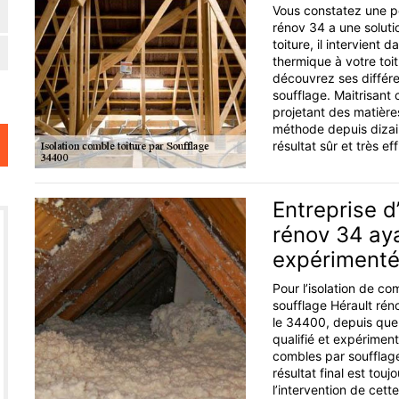
Vous constatez une pe
rénov 34 a une soluti
toiture, il intervient 
thermique à votre toit.
découvrez ses différe
soufflage. Maitrisant 
projetant des matières
méthode depuis dizai
résultat sûr et très ef
Entreprise d
rénov 34 ay
expériment
Pour l’isolation de com
soufflage Hérault rénov
le 34400, depuis que
qualifié et expérimen
combles par soufflage
résultat final est touj
l’intervention de cett