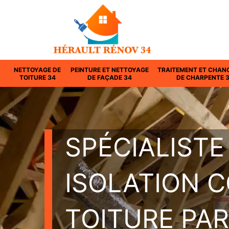
NETTOYAGE DE
PEINTURE ET NETTOYAGE
TRAITEMENT ET CHAN
TOITURE 34
DE FAÇADE 34
DE CHARPENTE 
SPÉCIALISTE
ISOLATION 
TOITURE PAR