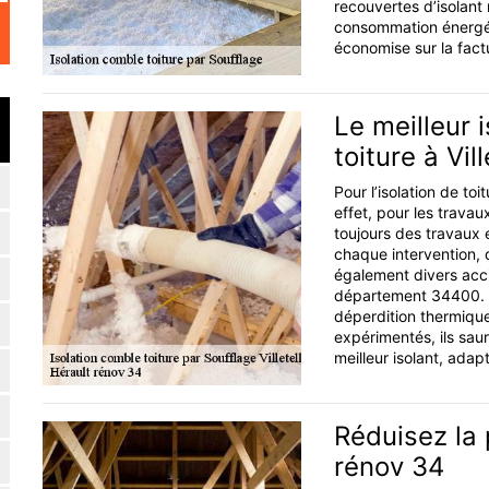
recouvertes d’isolant
consommation énergéti
économise sur la fact
Le meilleur i
toiture à Vill
Pour l’isolation de toi
effet, pour les trava
toujours des travaux e
chaque intervention, d
également divers acci
département 34400. Av
déperdition thermiqu
expérimentés, ils saur
meilleur isolant, adapt
Réduisez la 
rénov 34