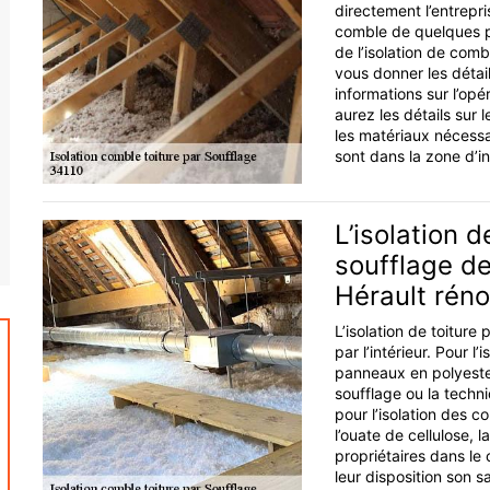
directement l’entrepris
comble de quelques p
de l’isolation de com
vous donner les détai
informations sur l’op
aurez les détails sur l
les matériaux nécessa
sont dans la zone d’in
L’isolation 
soufflage de
Hérault rén
L’isolation de toiture p
par l’intérieur. Pour l
panneaux en polyester.
soufflage ou la techn
pour l’isolation des 
l’ouate de cellulose, l
propriétaires dans le
leur disposition son sa