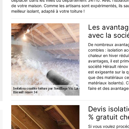
déplacer dans les villes du département 34110. Avec l’isolation
de votre maison. Comme les artisans sont expérimentés, ils saur
meilleur isolant, adapté à votre toiture !
Les avantage
avec la soci
De nombreux avantages
combles : isolation a
chaleur en hiver rédui
avantages, il est pri
société Hérault rénov 
est exigeante sur la qu
que des matériaux cert
matériaux isolants). 
faire et des avantages
Devis isolat
% gratuit ch
Si vous voulez procéd