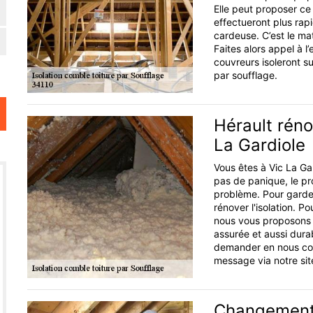
Elle peut proposer ce 
effectueront plus rap
cardeuse. C’est le matér
Faites alors appel à l
couvreurs isoleront s
par soufflage.
Hérault rénov
La Gardiole
Vous êtes à Vic La Gard
pas de panique, le pr
problème. Pour garder
rénover l'isolation. P
nous vous proposons un
assurée et aussi dura
demander en nous con
message via notre sit
Changement d