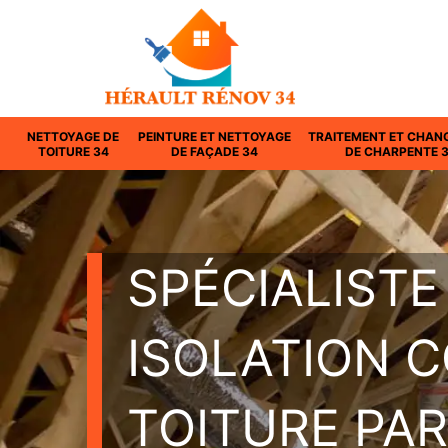
NETTOYAGE DE
PEINTURE ET NETTOYAGE
TRAITEMENT ET CHAN
TOITURE 34
DE FAÇADE 34
DE CHARPENTE 
SPÉCIALISTE
ISOLATION 
TOITURE PAR