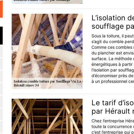
L’isolation 
soufflage pa
Sous la toiture, il pe
s’agit du comble perd
Comme ces combles ne s
du plancher est envi
surface. La méthode d
énergétiques à partir
l’isolation par souffl
d’économiser près de 
à un professionnel cer
Le tarif d’i
par Hérault 
Chez l’entreprise Hérau
toute la concurrence
c’est l’entreprise qui