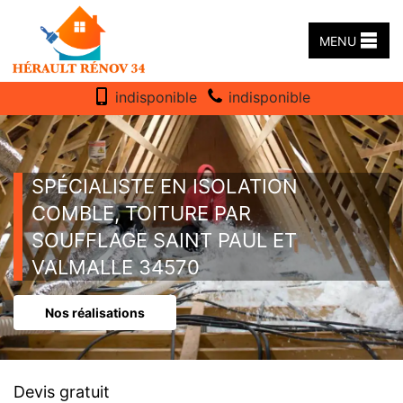
MENU
indisponible
indisponible
SPÉCIALISTE EN ISOLATION
COMBLE, TOITURE PAR
SOUFFLAGE SAINT PAUL ET
VALMALLE 34570
Nos réalisations
Devis gratuit