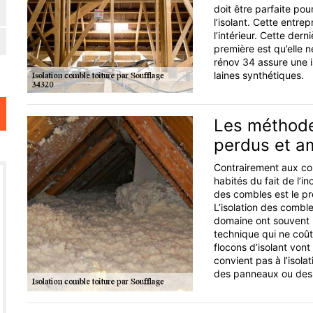
doit être parfaite pou
l’isolant. Cette entrep
l’intérieur. Cette dern
première est qu’elle n
rénov 34 assure une is
laines synthétiques.
Les méthodes
perdus et 
Contrairement aux co
habités du fait de l’in
des combles est le pr
L’isolation des combl
domaine ont souvent re
technique qui ne coûte
flocons d’isolant vont 
convient pas à l’isola
des panneaux ou des r