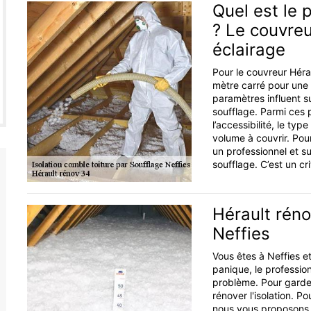
Quel est le p
? Le couvreu
éclairage
Pour le couvreur Hérau
mètre carré pour une 
paramètres influent su
soufflage. Parmi ces p
l’accessibilité, le typ
volume à couvrir. Pour
un professionnel et sur
soufflage. C’est un cri
Hérault réno
Neffies
Vous êtes à Neffies et
panique, le professio
problème. Pour garder
rénover l'isolation. P
nous vous proposons un