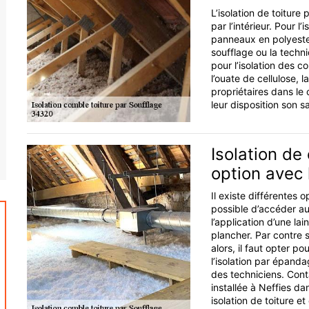
L’isolation de toiture p
par l’intérieur. Pour l
panneaux en polyester.
soufflage ou la techn
pour l’isolation des 
l’ouate de cellulose, l
propriétaires dans le
leur disposition son sa
Isolation de
option avec 
Il existe différentes o
possible d’accéder a
l’application d’une la
plancher. Par contre s
alors, il faut opter po
l’isolation par épanda
des techniciens. Cont
installée à Neffies da
isolation de toiture e