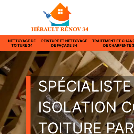
NETTOYAGE DE
PEINTURE ET NETTOYAGE
TRAITEMENT ET CHAN
TOITURE 34
DE FAÇADE 34
DE CHARPENTE 
SPÉCIALISTE
ISOLATION 
TOITURE PAR