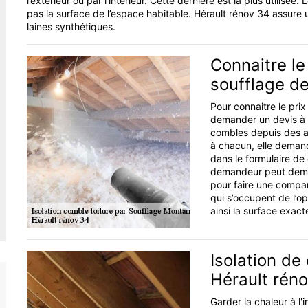
l’extérieur ou par l’intérieur. Cette dernière est la plus utilisé
pas la surface de l’espace habitable. Hérault rénov 34 assure u
laines synthétiques.
Connaitre le 
soufflage de
Pour connaitre le prix
demander un devis à la
combles depuis des a
à chacun, elle dema
dans le formulaire de 
demandeur peut deman
pour faire une compar
qui s’occupent de l’op
ainsi la surface exacte
Isolation de
Hérault rén
Garder la chaleur à l