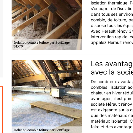
isolation thermique. 
s'occuper de l'isolati
dans tous ses environs
comble, de toiture, p
dispose tous les équip
Avec Hérault rénov 34,
intervention rapide, é
appelez Hérault réno
Les avantage
avec la soci
De nombreux avantages
combles : isolation a
chaleur en hiver rédui
avantages, il est pri
société Hérault rénov 
est exigeante sur la qu
que des matériaux cert
matériaux isolants). 
faire et des avantages