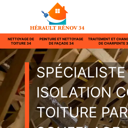
NETTOYAGE DE
PEINTURE ET NETTOYAGE
TRAITEMENT ET CHAN
TOITURE 34
DE FAÇADE 34
DE CHARPENTE 
SPÉCIALISTE
ISOLATION 
TOITURE PAR