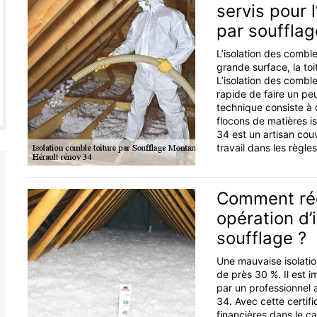
servis pour 
par soufflag
L’isolation des comble
grande surface, la to
L’isolation des combl
rapide de faire un pe
technique consiste à c
flocons de matières is
34 est un artisan cou
travail dans les règles 
Comment réd
opération d’
soufflage ?
Une mauvaise isolatio
de près 30 %. Il est i
par un professionnel 
34. Avec cette certifi
financières dans le ca