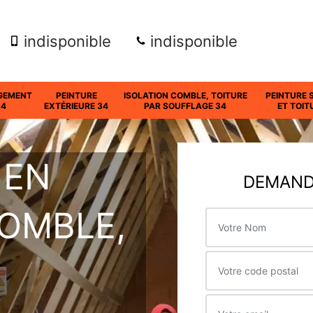
indisponible
indisponible
GEMENT
PEINTURE
ISOLATION COMBLE, TOITURE
PEINTURE 
34
EXTÉRIEURE 34
PAR SOUFFLAGE 34
ET TOIT
 EN
DEMANDE
COMBLE,