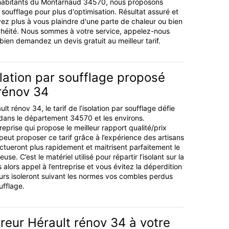
 habitants du Montarnaud 34570, nous proposons
ar soufflage pour plus d'optimisation. Résultat assuré et
avez plus à vous plaindre d'une parte de chaleur ou bien
héité. Nous sommes à votre service, appelez-nous
ien demandez un devis gratuit au meilleur tarif.
solation par soufflage proposé
rénov 34
lt rénov 34, le tarif de l’isolation par soufflage défie
dans le département 34570 et les environs.
reprise qui propose le meilleur rapport qualité/prix
peut proposer ce tarif grâce à l’expérience des artisans
ectueront plus rapidement et maitrisent parfaitement le
e. C’est le matériel utilisé pour répartir l’isolant sur la
s alors appel à l’entreprise et vous évitez la déperdition
urs isoleront suivant les normes vos combles perdus
ufflage.
reur Hérault rénov 34 à votre