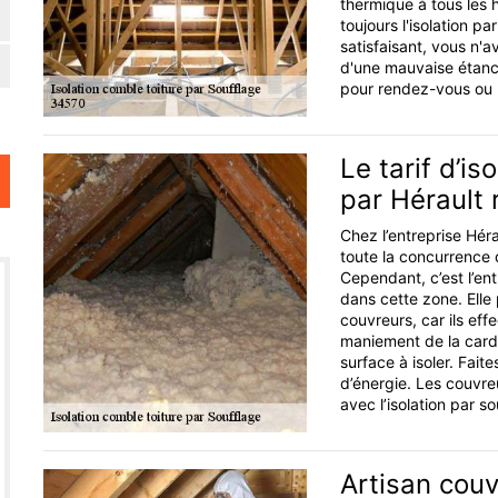
thermique à tous les
toujours l'isolation p
satisfaisant, vous n'
d'une mauvaise étanc
pour rendez-vous ou b
Le tarif d’i
par Hérault 
Chez l’entreprise Hérau
toute la concurrence 
Cependant, c’est l’ent
dans cette zone. Elle 
couvreurs, car ils eff
maniement de la cardeus
surface à isoler. Faite
d’énergie. Les couvre
avec l’isolation par so
Artisan couv