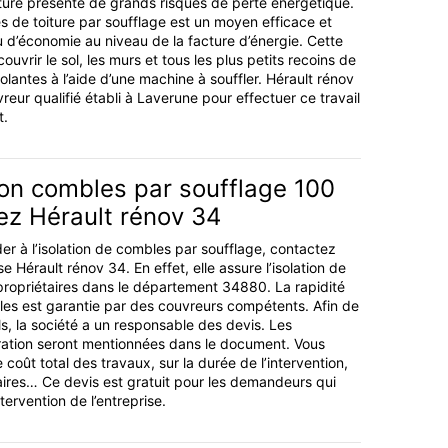
iture présente de grands risques de perte énergétique.
es de toiture par soufflage est un moyen efficace et
u d’économie au niveau de la facture d’énergie. Cette
ouvrir le sol, les murs et tous les plus petits recoins de
olantes à l’aide d’une machine à souffler. Hérault rénov
reur qualifié établi à Laverune pour effectuer ce travail
t.
ion combles par soufflage 100
ez Hérault rénov 34
er à l’isolation de combles par soufflage, contactez
e Hérault rénov 34. En effet, elle assure l’isolation de
ropriétaires dans le département 34880. La rapidité
bles est garantie par des couvreurs compétents. Afin de
ls, la société a un responsable des devis. Les
ération seront mentionnées dans le document. Vous
e coût total des travaux, sur la durée de l’intervention,
ires… Ce devis est gratuit pour les demandeurs qui
tervention de l’entreprise.