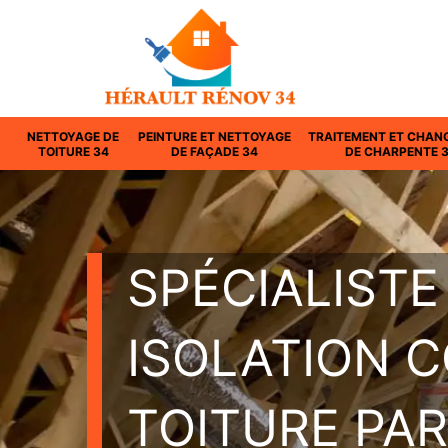
NETTOYAGE DE
PEINTURE ET NETTOYAGE
TRAITEMENT ET CHAN
TOITURE 34
DE FAÇADE 34
DE CHARPENTE 
SPÉCIALISTE
ISOLATION 
TOITURE PAR