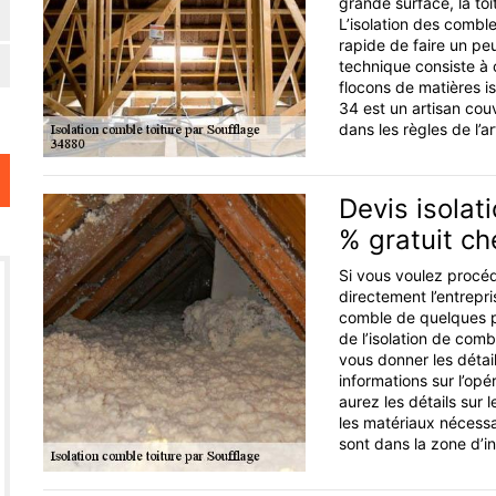
grande surface, la to
L’isolation des combl
rapide de faire un pe
technique consiste à c
flocons de matières is
34 est un artisan couv
dans les règles de l’ar
Devis isolat
% gratuit ch
Si vous voulez procéd
directement l’entrepris
comble de quelques p
de l’isolation de com
vous donner les détai
informations sur l’op
aurez les détails sur l
les matériaux nécessa
sont dans la zone d’in