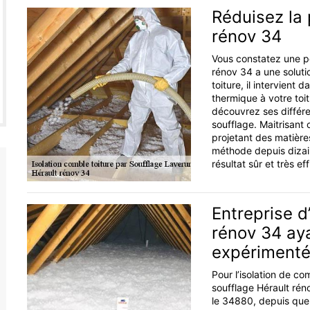
Réduisez la 
rénov 34
Vous constatez une pe
rénov 34 a une soluti
toiture, il intervient 
thermique à votre toit.
découvrez ses différe
soufflage. Maitrisant 
projetant des matières
méthode depuis dizai
résultat sûr et très ef
Entreprise d
rénov 34 ay
expériment
Pour l’isolation de com
soufflage Hérault réno
le 34880, depuis que