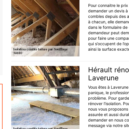
Pour connaitre le prix
demander un devis à la
combles depuis des a
à chacun, elle dema
dans le formulaire de 
demandeur peut deman
pour faire une compar
qui s’occupent de l’op
ainsi la surface exacte
Hérault réno
Laverune
Vous êtes à Laverune e
panique, le professio
problème. Pour garder
rénover l'isolation. P
nous vous proposons un
assurée et aussi dura
demander en nous con
message via notre sit