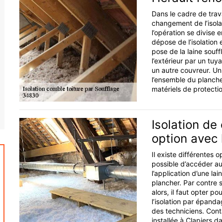
Dans le cadre de trava
changement de l’isola
l’opération se divise 
dépose de l’isolation
pose de la laine souff
l’extérieur par un tuy
un autre couvreur. Un 
l’ensemble du planche
matériels de protectio
Isolation de
option avec 
Il existe différentes o
possible d’accéder a
l’application d’une la
plancher. Par contre s
alors, il faut opter po
l’isolation par épanda
des techniciens. Cont
installée à Clapiers d