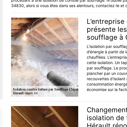
procédant à une isolation de comble par soufflage. N'oublie pas
34830, alors si vous êtes dans ses alentours, contactez-le et 
L’entreprise
présente les
soufflage à 
L’isolation par souff
d’énergie à partir de
chauffées. L’entrepri
cette isolation. Un ta
par soufflage. Le pro
plancher par un couvr
recouvertes d’isolant
consommation énergéti
économise sur la fact
Changement d
isolation de
Hérault rén