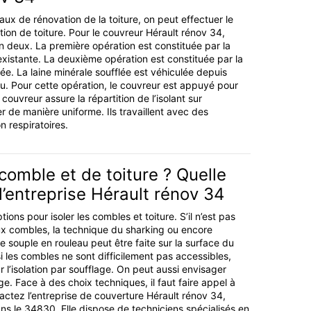
ux de rénovation de la toiture, on peut effectuer le
tion de toiture. Pour le couvreur Hérault rénov 34,
en deux. La première opération est constituée par la
 existante. La deuxième opération est constituée par la
lée. La laine minérale soufflée est véhiculée depuis
au. Pour cette opération, le couvreur est appuyé pour
couvreur assure la répartition de l’isolant sur
r de manière uniforme. Ils travaillent avec des
n respiratoires.
 comble et de toiture ? Quelle
l’entreprise Hérault rénov 34
ptions pour isoler les combles et toiture. S’il n’est pas
ux combles, la technique du sharking ou encore
ine souple en rouleau peut être faite sur la surface du
i les combles ne sont difficilement pas accessibles,
ur l’isolation par soufflage. On peut aussi envisager
ge. Face à des choix techniques, il faut faire appel à
actez l’entreprise de couverture Hérault rénov 34,
ans le 34830. Elle dispose de techniciens spécialisés en