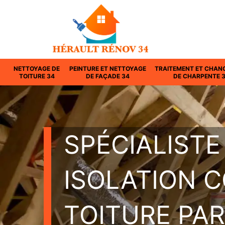
NETTOYAGE DE
PEINTURE ET NETTOYAGE
TRAITEMENT ET CHAN
TOITURE 34
DE FAÇADE 34
DE CHARPENTE 
SPÉCIALISTE
ISOLATION 
TOITURE PAR