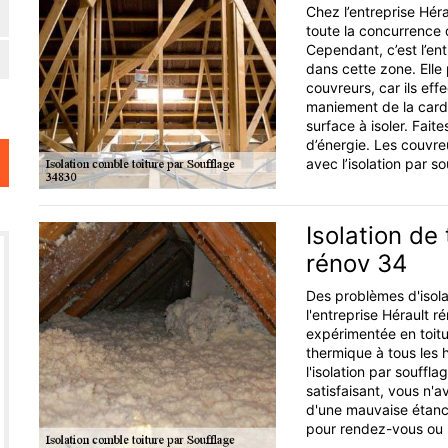
Chez l’entreprise Hérau
toute la concurrence 
Cependant, c’est l’ent
dans cette zone. Elle 
couvreurs, car ils eff
maniement de la cardeus
surface à isoler. Faite
d’énergie. Les couvre
avec l’isolation par so
Isolation de 
rénov 34
Des problèmes d'isola
l'entreprise Hérault r
expérimentée en toitur
thermique à tous les 
l'isolation par souffl
satisfaisant, vous n'
d'une mauvaise étanc
pour rendez-vous ou b