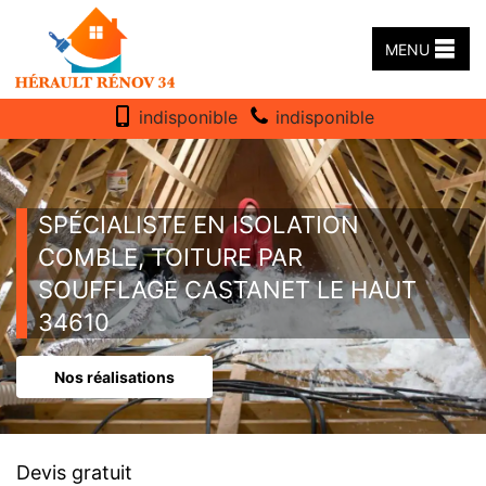
MENU
indisponible
indisponible
SPÉCIALISTE EN ISOLATION
COMBLE, TOITURE PAR
SOUFFLAGE CASTANET LE HAUT
34610
Nos réalisations
Devis gratuit