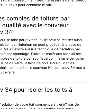
s qu'il propose un tarif très intéressant à Canet 34800,
z un devis pour connaitre le prix.
des combles de toiture par
 qualité avec le couvreur
ov 34
eut se faire par l’extérieur. Elle peut se réaliser aussi
’isolation par l’intérieur on peut procéder à la pose de
 Mais il existe aussi la technique de l’isolation par
ique par épandage. Plusieurs matériaux sont utilisés
combles de toiture par soufflage comme laine de roche,
a laine de verre, la laine de bois. Pour guider les
 choix du matériau, le couvreur Hérault rénov 34 met à
voir-faire.
v 34 pour isoler les toits à
'isolation de votre toit commence à vieillir? pas de
nnel Hérault rénov 34 a une solution pour votre