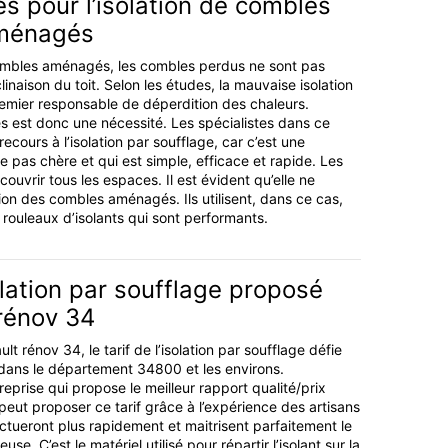
 pour l’isolation de combles
aménagés
mbles aménagés, les combles perdus ne sont pas
clinaison du toit. Selon les études, la mauvaise isolation
emier responsable de déperdition des chaleurs.
es est donc une nécessité. Les spécialistes dans ce
cours à l’isolation par soufflage, car c’est une
 pas chère et qui est simple, efficace et rapide. Les
couvrir tous les espaces. Il est évident qu’elle ne
tion des combles aménagés. Ils utilisent, dans ce cas,
ouleaux d’isolants qui sont performants.
solation par soufflage proposé
rénov 34
lt rénov 34, le tarif de l’isolation par soufflage défie
dans le département 34800 et les environs.
reprise qui propose le meilleur rapport qualité/prix
peut proposer ce tarif grâce à l’expérience des artisans
ectueront plus rapidement et maitrisent parfaitement le
e. C’est le matériel utilisé pour répartir l’isolant sur la