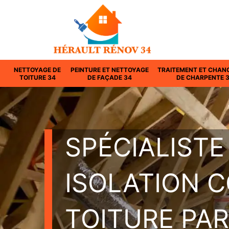
NETTOYAGE DE
PEINTURE ET NETTOYAGE
TRAITEMENT ET CHAN
TOITURE 34
DE FAÇADE 34
DE CHARPENTE 
SPÉCIALISTE
ISOLATION 
TOITURE PAR