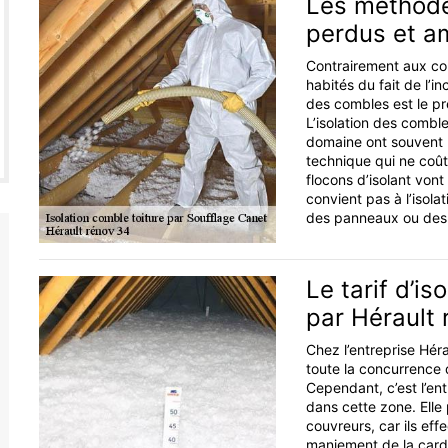
Les méthodes
perdus et 
Contrairement aux co
habités du fait de l’in
des combles est le pr
L’isolation des combl
domaine ont souvent re
technique qui ne coûte
flocons d’isolant vont 
convient pas à l’isola
des panneaux ou des r
Le tarif d’i
par Hérault 
Chez l’entreprise Hérau
toute la concurrence 
Cependant, c’est l’ent
dans cette zone. Elle 
couvreurs, car ils eff
maniement de la cardeus