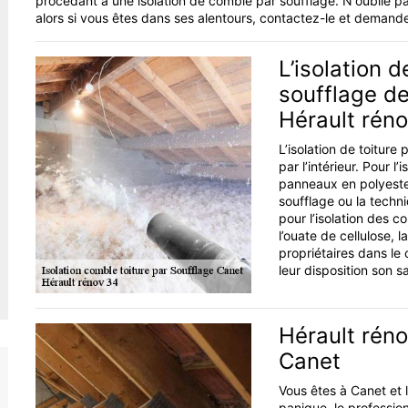
procédant à une isolation de comble par soufflage. N'oublie pa
alors si vous êtes dans ses alentours, contactez-le et demande
L’isolation 
soufflage de
Hérault rén
L’isolation de toiture p
par l’intérieur. Pour l
panneaux en polyester.
soufflage ou la techn
pour l’isolation des 
l’ouate de cellulose, l
propriétaires dans le
leur disposition son sa
Hérault réno
Canet
Vous êtes à Canet et l
panique, le professio