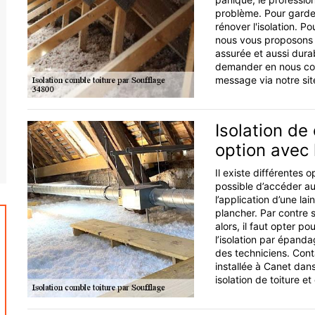
problème. Pour garder
rénover l'isolation. P
nous vous proposons un
assurée et aussi dura
demander en nous con
message via notre sit
Isolation de
option avec 
Il existe différentes o
possible d’accéder a
l’application d’une la
plancher. Par contre s
alors, il faut opter po
l’isolation par épanda
des techniciens. Cont
installée à Canet dan
isolation de toiture e