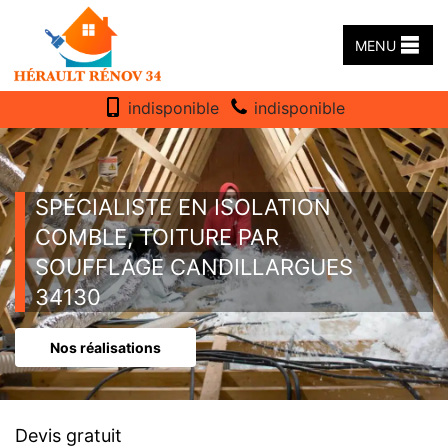
MENU
indisponible
indisponible
SPÉCIALISTE EN ISOLATION
COMBLE, TOITURE PAR
SOUFFLAGE CANDILLARGUES
34130
Nos réalisations
Devis gratuit