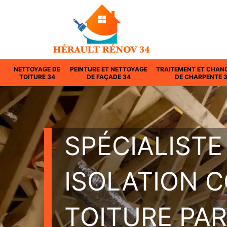
NETTOYAGE DE
PEINTURE ET NETTOYAGE
TRAITEMENT ET CHAN
TOITURE 34
DE FAÇADE 34
DE CHARPENTE 
SPÉCIALISTE
ISOLATION 
TOITURE PAR