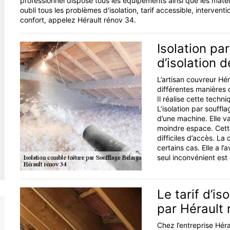
professionnel dispose tous les équipements ainsi que les matér
oubli tous les problèmes d'isolation, tarif accessible, intervent
confort, appelez Hérault rénov 34.
Isolation pa
d’isolation 
L’artisan couvreur Hé
différentes manières d
Il réalise cette techn
L’isolation par souffl
d’une machine. Elle v
moindre espace. Cett
difficiles d’accès. La
certains cas. Elle a l
seul inconvénient est 
Le tarif d’i
par Hérault 
Chez l’entreprise Hérau