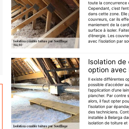
toute la concurrence 
Cependant, c’est l’ent
dans cette zone. Elle 
couvreurs, car ils eff
maniement de la cardeus
surface à isoler. Faite
d’énergie. Les couvre
avec l’isolation par so
Isolation de
option avec 
Il existe différentes o
possible d’accéder a
l’application d’une la
plancher. Par contre s
alors, il faut opter po
l’isolation par épanda
des techniciens. Cont
installée à Belarga da
isolation de toiture e