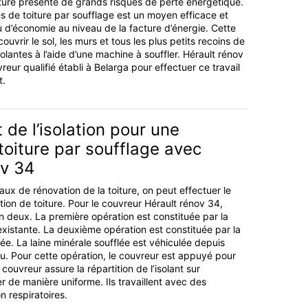
iture présente de grands risques de perte énergétique.
es de toiture par soufflage est un moyen efficace et
u d’économie au niveau de la facture d’énergie. Cette
ouvrir le sol, les murs et tous les plus petits recoins de
olantes à l’aide d’une machine à souffler. Hérault rénov
reur qualifié établi à Belarga pour effectuer ce travail
t.
e l’isolation pour une
 toiture par soufflage avec
ov 34
ux de rénovation de la toiture, on peut effectuer le
tion de toiture. Pour le couvreur Hérault rénov 34,
en deux. La première opération est constituée par la
 existante. La deuxième opération est constituée par la
lée. La laine minérale soufflée est véhiculée depuis
au. Pour cette opération, le couvreur est appuyé pour
couvreur assure la répartition de l’isolant sur
r de manière uniforme. Ils travaillent avec des
n respiratoires.