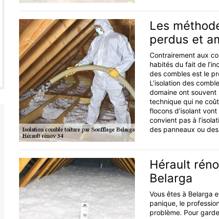
Les méthodes
perdus et 
Contrairement aux co
habités du fait de l’in
des combles est le pr
L’isolation des combl
domaine ont souvent re
technique qui ne coûte
flocons d’isolant vont 
convient pas à l’isola
des panneaux ou des r
Hérault réno
Belarga
Vous êtes à Belarga et
panique, le professio
problème. Pour garder