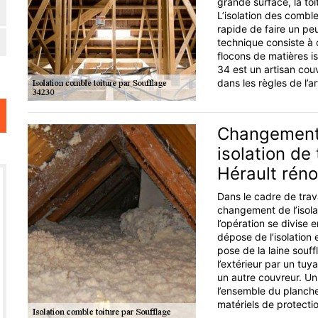
grande surface, la to
L’isolation des combl
rapide de faire un pe
technique consiste à c
flocons de matières is
34 est un artisan couv
dans les règles de l’ar
Changement d
isolation de
Hérault rén
Dans le cadre de trava
changement de l’isola
l’opération se divise 
dépose de l’isolation
pose de la laine souff
l’extérieur par un tuy
un autre couvreur. Un 
l’ensemble du planche
matériels de protectio