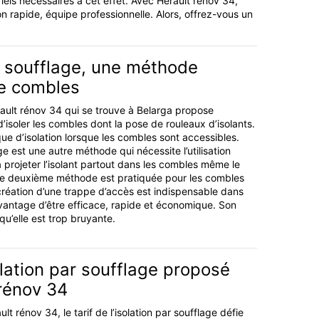
iels nécessaires à cet effet. Avec Hérault rénov 34,
ion rapide, équipe professionnelle. Alors, offrez-vous un
r soufflage, une méthode
de combles
rault rénov 34 qui se trouve à Belarga propose
’isoler les combles dont la pose de rouleaux d’isolants.
ique d’isolation lorsque les combles sont accessibles.
age est une autre méthode qui nécessite l’utilisation
a projeter l’isolant partout dans les combles même le
e deuxième méthode est pratiquée pour les combles
 création d’une trappe d’accès est indispensable dans
’avantage d’être efficace, rapide et économique. Son
qu’elle est trop bruyante.
solation par soufflage proposé
rénov 34
lt rénov 34, le tarif de l’isolation par soufflage défie